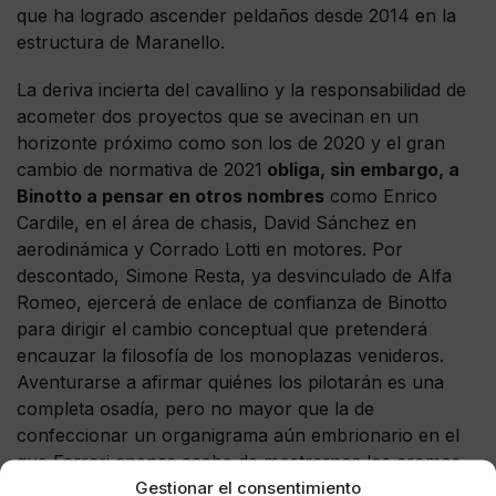
que ha logrado ascender peldaños desde 2014 en la
estructura de Maranello.
La deriva incierta del cavallino y la responsabilidad de
acometer dos proyectos que se avecinan en un
horizonte próximo como son los de 2020 y el gran
cambio de normativa de 2021
obliga, sin embargo, a
Binotto a pensar en otros nombres
como Enrico
Cardile, en el área de chasis, David Sánchez en
aerodinámica y Corrado Lotti en motores. Por
descontado, Simone Resta, ya desvinculado de Alfa
Romeo, ejercerá de enlace de confianza de Binotto
para dirigir el cambio conceptual que pretenderá
encauzar la filosofía de los monoplazas venideros.
Aventurarse a afirmar quiénes los pilotarán es una
completa osadía, pero no mayor que la de
confeccionar un organigrama aún embrionario en el
que Ferrari apenas acaba de mostrarnos los cromos
Gestionar el consentimiento
que deberán remendar una plantilla competitiva que