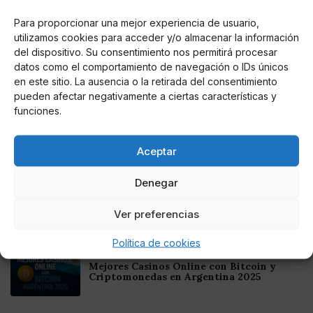
debe ser ganadora.
Para proporcionar una mejor experiencia de usuario,
utilizamos cookies para acceder y/o almacenar la información
del dispositivo. Su consentimiento nos permitirá procesar
datos como el comportamiento de navegación o IDs únicos
en este sitio. La ausencia o la retirada del consentimiento
AUTOR
pueden afectar negativamente a ciertas características y
GA. Mañanes
funciones.
Aceptar
Noticias relacionadas
Denegar
Online Casino
Mejores Cripto Casinos Online en
Ver preferencias
Colombia 2025: Bitcoin Casinos
Política de cookies
Online Casino
Mejores Casinos Online con Bitcoin y
Criptomonedas en Argentina 2025