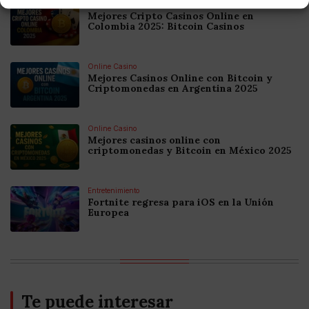
Online Casino
Mejores Cripto Casinos Online en
Colombia 2025: Bitcoin Casinos
Online Casino
Mejores Casinos Online con Bitcoin y
Criptomonedas en Argentina 2025
Online Casino
Mejores casinos online con
criptomonedas y Bitcoin en México 2025
Entretenimiento
Fortnite regresa para iOS en la Unión
Europea
Te puede interesar