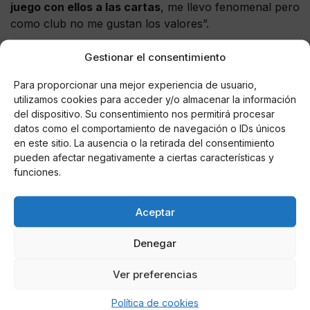
juego con ellos a las cartas
, me llevo fenomenal pero
como club no me gustan los valores”.
Estas declaraciones causarán sin ninguna duda mucho
Gestionar el consentimiento
revuelo en la prensa deportiva y especialmente en la
Para proporcionar una mejor experiencia de usuario,
madridista. Habrá que ver si esta vez se atiza a Piqué
utilizamos cookies para acceder y/o almacenar la información
como en anteriores ocasiones.
Les recordamos que
del dispositivo. Su consentimiento nos permitirá procesar
el central anunció que dejaría la selección al
datos como el comportamiento de navegación o IDs únicos
término del Mundial de Rusia 2018.
en este sitio. La ausencia o la retirada del consentimiento
pueden afectar negativamente a ciertas características y
funciones.
AUTOR
Aceptar
Juan De Dios Pérez
Denegar
Ver preferencias
Noticias relacionadas
Política de cookies