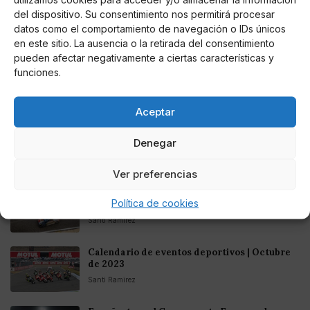
Fortnite regresa para iOS en la Unión
Europea
del dispositivo. Su consentimiento nos permitirá procesar
datos como el comportamiento de navegación o IDs únicos
en este sitio. La ausencia o la retirada del consentimiento
pueden afectar negativamente a ciertas características y
funciones.
Te puede interesar
Aceptar
Apuestas deportivas: próximos eventos para
Denegar
otoño de 2023
Santi Ramirez
Ver preferencias
Competiciones deportivas en España |
Política de cookies
Octubre 2023
Santi Ramirez
Calendario de eventos deportivos | Octubre
de 2023
Santi Ramirez