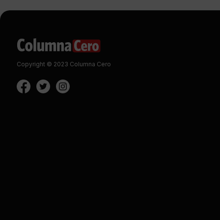
Copyright © 2023 Columna Cero