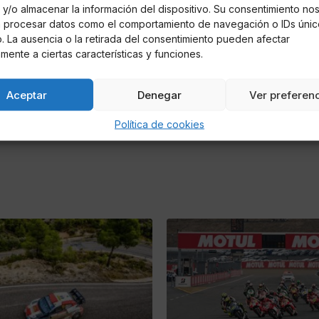
y/o almacenar la información del dispositivo. Su consentimiento no
á procesar datos como el comportamiento de navegación o IDs únic
io. La ausencia o la retirada del consentimiento pueden afectar
mente a ciertas características y funciones.
Aceptar
Denegar
Ver preferen
Política de cookies