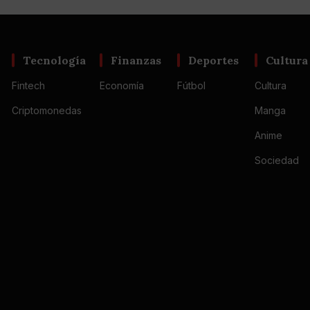
Tecnología
Finanzas
Deportes
Cultura
Fintech
Economía
Fútbol
Cultura
Criptomonedas
Manga
Anime
Sociedad