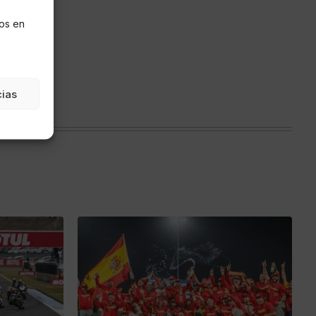
s
os en
cias