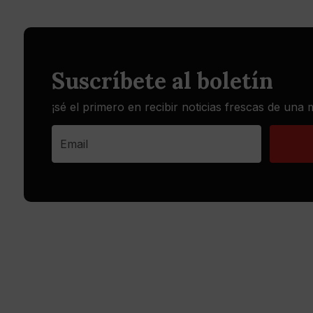
Suscríbete al boletín
¡sé el primero en recibir noticias frescas de una