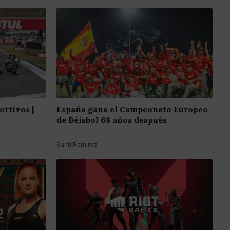
ortivos |
España gana el Campeonato Europeo
de Béisbol 68 años después
Santi Ramirez