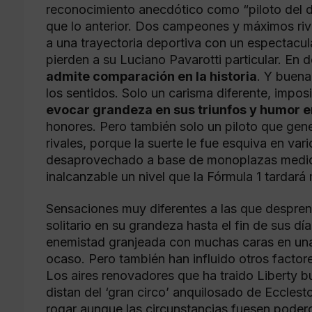
reconocimiento anecdótico como “piloto del d
que lo anterior. Dos campeones y máximos riva
a una trayectoria deportiva con un espectacular
pierden a su Luciano Pavarotti particular. En 
admite comparación en la historia
. Y buena
los sentidos. Solo un carisma diferente, impos
evocar grandeza en sus triunfos y humor e
honores. Pero también solo un piloto que gen
rivales, porque la suerte le fue esquiva en va
desaprovechado a base de monoplazas mediocr
inalcanzable un nivel que la Fórmula 1 tardará
Sensaciones muy diferentes a las que despren
solitario en su grandeza hasta el fin de sus dí
enemistad granjeada con muchas caras en una 
ocaso. Pero también han influido otros factore
Los aires renovadores que ha traido Liberty 
distan del ‘gran circo’ anquilosado de Eccles
rogar aunque las circunstancias fuesen poder