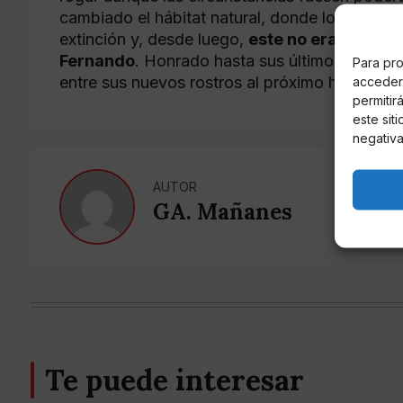
cambiado el hábitat natural, donde los pilotos
extinción y, desde luego,
este no era el mom
Fernando
. Honrado hasta sus últimos metros,
Para pro
entre sus nuevos rostros al próximo héroe de
acceder 
permitir
este sit
negativa
AUTOR
GA. Mañanes
Te puede interesar