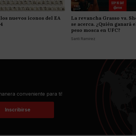
 los nuevos íconos del EA
La revancha Grasso vs. S
24
se acerca. ¿Quién ganará el
peso mosca en UFC?
Santi Ramirez
 manera conveniente para ti!
Inscribirse