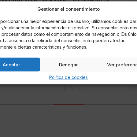
 puros y salvajes están ahora en peligro de
Gestionar el consentimiento
ento para perder a un ejemplar como
 se va con honores, y la Fórmula 1 busca ya
porcionar una mejor experiencia de usuario, utilizamos cookies par
 la máxima competición.
y/o almacenar la información del dispositivo. Su consentimiento no
á procesar datos como el comportamiento de navegación o IDs únic
io. La ausencia o la retirada del consentimiento pueden afectar
mente a ciertas características y funciones.
Aceptar
Denegar
Ver preferen
Política de cookies