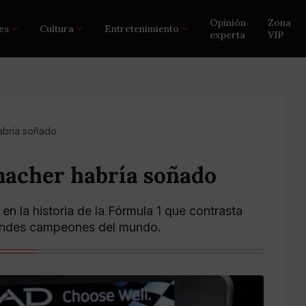
Opinión
Zona
es
Cultura
Entretenimiento
experta
VIP
abría soñado
macher habría soñado
en la historia de la Fórmula 1 que contrasta
grandes campeones del mundo.