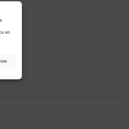
a
s
os en
cias