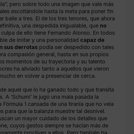
ía”, pero sobre todo una imagen que vale más
les escoltándole hasta la meta para poner fin
 baile a tres. El de los tres tenores, que ahora
definitiva, una despedida inigualable, que
no
 culpa de ello tiene Fernando Alonso. En todos
ible de imitar y una personalidad
capaz de
n sus derrotas
podía ser despedido con tales
era compasión general, hasta en sus propios
rios momentos de su trayectoria y su talento
es ha aliviado tanto a aquellos que vieron
 mucho en volver a presenciar de cerca.
de aquel que lo ha ganado todo y que transita
as. A ‘Schumi’ le jugó una mala pasada la
Fórmula 1 cansada de una tiranía que no veía
s para que la balanza muestre tal desnivel.
buscan un mayor cuidado de los detalles que
tone, cuyos gestos siempre se hacían más de
osamente proclives a ellos. Pero también ha