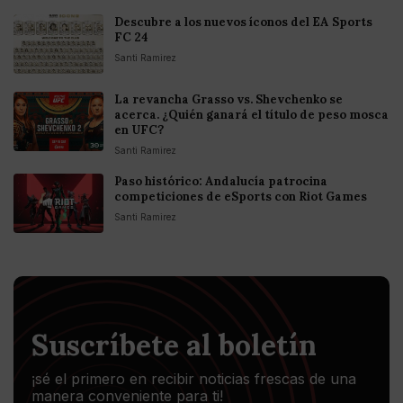
Descubre a los nuevos íconos del EA Sports
FC 24
Santi Ramirez
La revancha Grasso vs. Shevchenko se
acerca. ¿Quién ganará el título de peso mosca
en UFC?
Santi Ramirez
Paso histórico: Andalucía patrocina
competiciones de eSports con Riot Games
Santi Ramirez
Suscríbete al boletín
¡sé el primero en recibir noticias frescas de una
manera conveniente para ti!