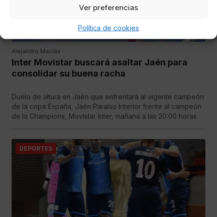
Ver preferencias
Política de cookies
Alejandro Macías
Inter Movistar buscará asaltar Jaén para
consolidar su buena racha
Duelo de altura en Jaén que enfrentará al vigente campeón
de la copa España, Jaén Paraíso Interior frente al campeón
de la Champions, Movistar Inter, mañana a las 20:00 horas.
DEPORTES