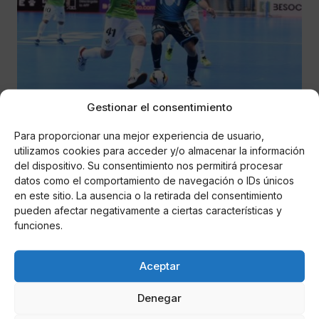
Gestionar el consentimiento
Alejandro Macías
Inter Movistar deja escapar una oportunidad
Para proporcionar una mejor experiencia de usuario,
de oro frente al Palma
utilizamos cookies para acceder y/o almacenar la información
del dispositivo. Su consentimiento nos permitirá procesar
Palma futsal venció 4-6 al Inter Movistar en Torrejón de
datos como el comportamiento de navegación o IDs únicos
Ardoz, ampliando su ventaja en la clasificación a 6 puntos
en este sitio. La ausencia o la retirada del consentimiento
con respecto a los madrileños.
pueden afectar negativamente a ciertas características y
funciones.
DEPORTES
Aceptar
Denegar