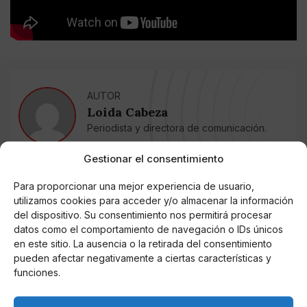
AUTOR
Loida Cabeza
Periodista y directora de comunicación.
Gestionar el consentimiento
Noticias relacionadas
Para proporcionar una mejor experiencia de usuario,
utilizamos cookies para acceder y/o almacenar la información
Online Casino
del dispositivo. Su consentimiento nos permitirá procesar
Mejores Cripto Casinos Online en
datos como el comportamiento de navegación o IDs únicos
Colombia 2025: Bitcoin Casinos
en este sitio. La ausencia o la retirada del consentimiento
pueden afectar negativamente a ciertas características y
Online Casino
funciones.
Mejores Casinos Online con Bitcoin y
Criptomonedas en Argentina 2025