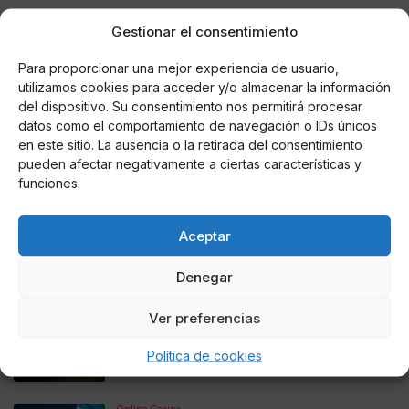
Vuelve la “BBC
”
¿volverá el espectáculo de los
Gestionar el consentimiento
goles?
o ¿el equipo dejara de ser menos equipo?
Para proporcionar una mejor experiencia de usuario,
utilizamos cookies para acceder y/o almacenar la información
Zidane tiene la repuesta.
del dispositivo. Su consentimiento nos permitirá procesar
datos como el comportamiento de navegación o IDs únicos
en este sitio. La ausencia o la retirada del consentimiento
pueden afectar negativamente a ciertas características y
funciones.
AUTOR
TRIRUNNER42K
Aceptar
Denegar
Noticias relacionadas
Ver preferencias
Online Casino
Mejores Cripto Casinos Online en
Política de cookies
Colombia 2025: Bitcoin Casinos
Online Casino