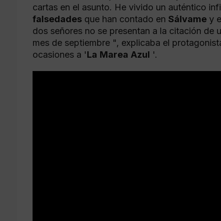
cartas en el asunto. He vivido un auténtico i
falsedades
que han contado en
Sálvame
y e
dos señores no se presentan a la citación de un
mes de septiembre ", explicaba el protagonis
ocasiones a '
La
Marea
Azul
'.