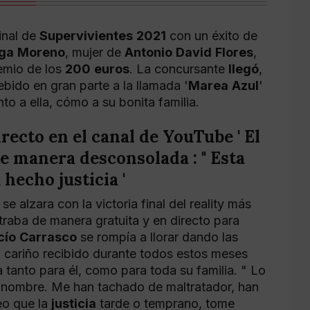
inal de
Supervivientes
2021
con un éxito de
ga
Moreno
, mujer de
Antonio
David
Flores
,
remio de los
200
euros
. La concursante
llegó
,
bido en gran parte a la llamada '
Marea
Azul
'
 a ella, cómo a su bonita familia.
irecto
en
el
canal
de
YouTube
'
El
e
manera
desconsolada
: "
Esta
a
hecho
justicia
'
se alzara con la victoria final del reality más
raba de manera gratuita y en directo para
cío
Carrasco
se rompía a llorar dando las
l cariño recibido durante todos estos meses
 tanto para él, como para toda su familia. " Lo
e nombre. Me han tachado de maltratador, han
eo que la
justicia
tarde o temprano, tome