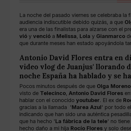
La noche del pasado viernes se celebraba la f
audiencia indiscutible debido quizás, a que
Ol
era una de las finalistas para alzarse con el p
vió
y
venció
a
Melissa
,
Lola
y
Gianmarco
de
que durante meses han estado apoyándola tanto
Antonio
David
Flores
entra
en
d
video
vlog
de
Juanjus
'
llorando
d
noche
España
ha
hablado
y
se
h
Pocos minutos después de que
Olga
Moreno
visto de
Telecinco
,
Antonio
David
Flores
ent
hablar con el conocido
youtuber
. El ex de
Ro
gracias a la llamada '
Marea
Azul
' por todo e
indicando que han sido una auténtica pesadilla
que ha hecho '
La
fábrica
de
la
tele
' no tien
hecho daño a mi hija
Rocío
Flores
y solo des