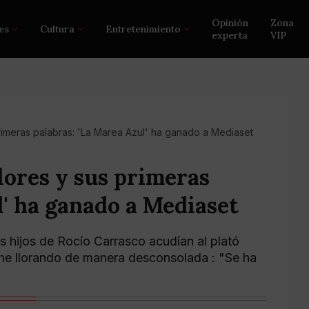
Opinión
Zona
es
Cultura
Entretenimiento
experta
VIP
rimeras palabras: 'La Marea Azul' ha ganado a Mediaset
ores y sus primeras
l' ha ganado a Mediaset
 hijos de Rocío Carrasco acudían al plató
oche llorando de manera desconsolada : "Se ha