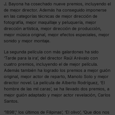
J. Bayona ha cosechado nueve premios, incluyendo el
de mejor director. Además ha conseguido imponerse
en las categorías técnicas de mejor dirección de
fotografía, mejor maquillaje y peluquería, mejor
dirección artística, mejor dirección de producción,
mejor música original, mejor efectos especiales, mejor
sonido y mejor montaje.
La segunda película con más galardones ha sido
‘Tarde para la ira’, del director Raúl Arévalo con
cuatro premios, incluyendo el de mejor película.
Además también ha logrado los premios a mejor guión
original, mejor actor de reparto, Manolo Solo y mejor
director novel. La película de Alberto Rodríguez, ‘El
hombre de las mil caras’, se ha llevado dos premios, a
mejor guión adaptado y mejor actor revelación, Carlos
Santos.
‘1898’,’ los últimos de Filipinas’, ‘El olivo’, ‘Que dios nos