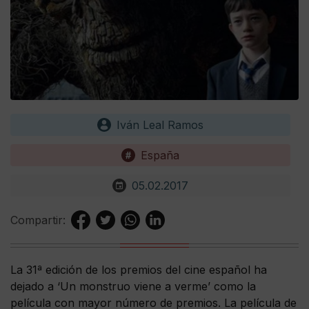
Iván Leal Ramos
España
05.02.2017
Compartir:
La 31ª edición de los premios del cine español ha
dejado a ‘Un monstruo viene a verme’ como la
película con mayor número de premios. La película de