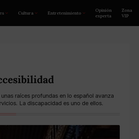
Opinión
Zona
es
Cultura
Entretenimiento
experta
VIP
ccesibilidad
n unas raíces profundas en lo español avanza
vicios. La discapacidad es uno de ellos.