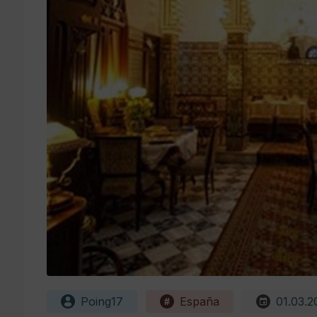
Poing17
España
01.03.2