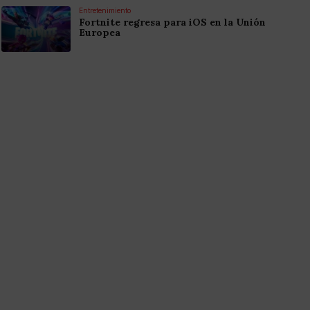
Entretenimiento
Fortnite regresa para iOS en la Unión
Europea