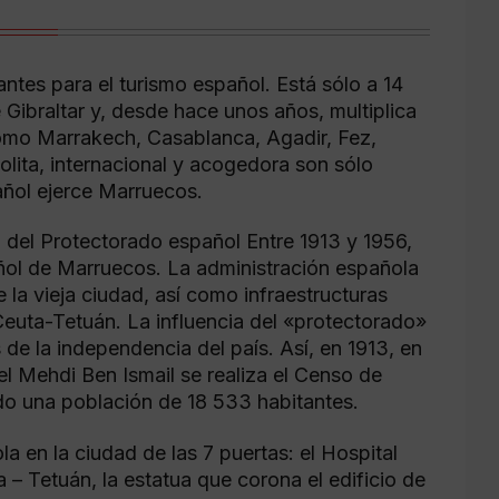
ntes para el turismo español. Está sólo a 14
Gibraltar y, desde hace unos años, multiplica
omo Marrakech, Casablanca, Agadir, Fez,
lita, internacional y acogedora son sólo
pañol ejerce Marruecos.
a del Protectorado español Entre 1913 y 1956,
añol de Marruecos. La administración española
la vieja ciudad, así como infraestructuras
Ceuta-Tetuán. La influencia del «protectorado»
de la independencia del país. Así, en 1913, en
el Mehdi Ben Ismail se realiza el Censo de
ndo una población de 18 533 habitantes.
 en la ciudad de las 7 puertas: el Hospital
ta – Tetuán, la estatua que corona el edificio de