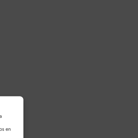
a
s
os en