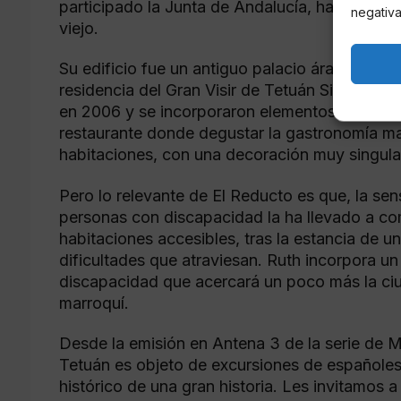
participado la Junta de Andalucía, habida cue
negativa
viejo.
Su edificio fue un antiguo palacio árabe que 
residencia del Gran Visir de Tetuán Sidi Ahm
en 2006 y se incorporaron elementos como sue
restaurante donde degustar la gastronomía ma
habitaciones, con una decoración muy singula
Pero lo relevante de El Reducto es que, la sen
personas con discapacidad la ha llevado a co
habitaciones accesibles, tras la estancia de un
dificultades que atraviesan. Ruth incorpora u
discapacidad que acercará un poco más la ci
marroquí.
Desde la emisión en Antena 3 de la serie de M
Tetuán es objeto de excursiones de españoles
histórico de una gran historia. Les invitamos 