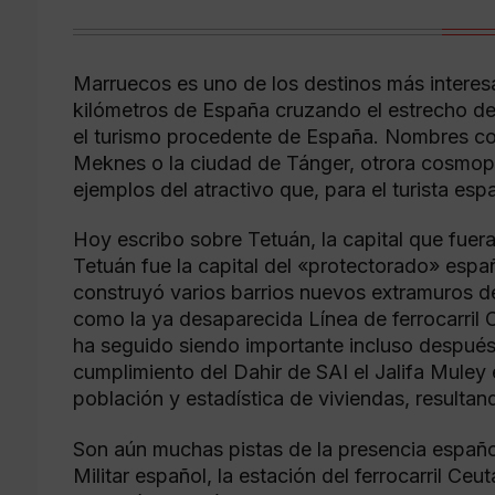
Marruecos es uno de los destinos más interesa
kilómetros de España cruzando el estrecho de 
el turismo procedente de España. Nombres c
Meknes o la ciudad de Tánger, otrora cosmopo
ejemplos del atractivo que, para el turista es
Hoy escribo sobre Tetuán, la capital que fuer
Tetuán fue la capital del «protectorado» esp
construyó varios barrios nuevos extramuros de 
como la ya desaparecida Línea de ferrocarril 
ha seguido siendo importante incluso después 
cumplimiento del Dahir de SAI el Jalifa Muley 
población y estadística de viviendas, resulta
Son aún muchas pistas de la presencia española
Militar español, la estación del ferrocarril Ceu