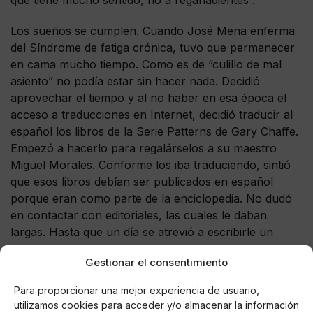
que tiene mucho sentido, no a regañadientes”.
Los sueños se cumplen. Cuando José Mena enferma
del Síndrome de fatiga crónica, tuvo que permanecer
en cama mucho tiempo. Como es de “culillo de mal
asiento” no podía estar sin hacer nada. Decidió
aprovechar el tiempo y al no haber en esa época el
acceso a traducciones en Internet, decidió traducir al
español los libros de la Serie Patterns de Gary Chaffe.
Empezó a hacerlo para regalárselos a su maestro
Miguel Morales. Conforme los iba traduciendo, sintió
que esos libros debían ser publicados en español
porque eran como parte de la enciclopedia. No dudó
en contactar con editoriales, las cuales le daban
largas. Hasta que un día se atrevió a escribirle un
email al propio autor de los libros. Gary Chaffe ha sido
Gestionar el consentimiento
maestro de los baterías más distinguidos del mundo.
Su sorpresa fue cuando este le contestó y le dijo que
Para proporcionar una mejor experiencia de usuario,
le parecía una idea fantástica. La editorial de Chaffe,
utilizamos cookies para acceder y/o almacenar la información