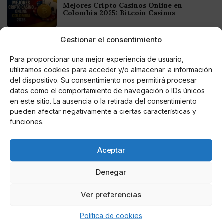
Mejores Cripto Casinos Online en
Colombia 2025: Bitcoin Casinos
Gestionar el consentimiento
Online Casino
Mejores Casinos Online con Bitcoin y
Criptomonedas en Argentina 2025
Para proporcionar una mejor experiencia de usuario,
utilizamos cookies para acceder y/o almacenar la información
del dispositivo. Su consentimiento nos permitirá procesar
Online Casino
datos como el comportamiento de navegación o IDs únicos
Mejores casinos online con
en este sitio. La ausencia o la retirada del consentimiento
criptomonedas y Bitcoin en México 2025
pueden afectar negativamente a ciertas características y
funciones.
Entretenimiento
Fortnite regresa para iOS en la Unión
Europea
Aceptar
Denegar
Ver preferencias
Te puede interesar
Política de cookies