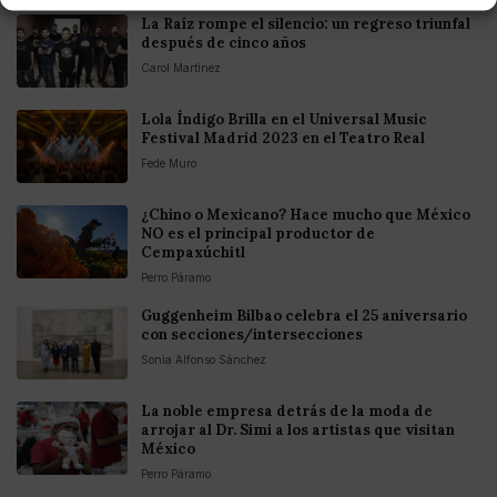
La Raíz rompe el silencio: un regreso triunfal
después de cinco años
Carol Martínez
Lola Índigo Brilla en el Universal Music
Festival Madrid 2023 en el Teatro Real
Fede Muro
¿Chino o Mexicano? Hace mucho que México
NO es el principal productor de
Cempaxúchitl
Perro Páramo
Guggenheim Bilbao celebra el 25 aniversario
con secciones/intersecciones
Sonia Alfonso Sánchez
La noble empresa detrás de la moda de
arrojar al Dr. Simi a los artistas que visitan
México
Perro Páramo