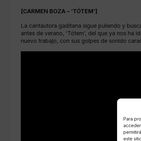
[CARMEN BOZA – ‘TÓTEM’]
La cantautora gaditana sigue puliendo y busc
antes de verano, ‘Tótem’, del que ya nos ha i
nuevo trabajo, con sus golpes de sonido caract
Para pro
acceder 
permitir
este sit