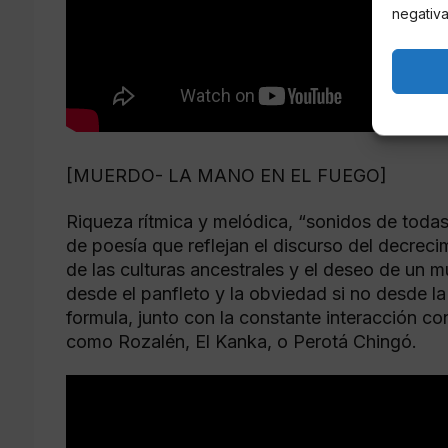
negativa
[MUERDO- LA MANO EN EL FUEGO]
Riqueza rítmica y melódica, “sonidos de todas
de poesía que reflejan el discurso del decrecim
de las culturas ancestrales y el deseo de un
desde el panfleto y la obviedad si no desde la
formula, junto con la constante interacción c
como Rozalén, El Kanka, o Perotá Chingó.