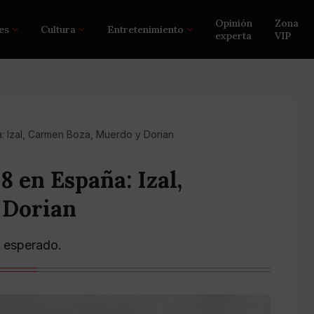
Opinión
Zona
es
Cultura
Entretenimiento
experta
VIP
: Izal, Carmen Boza, Muerdo y Dorian
8 en España: Izal,
 Dorian
 esperado.