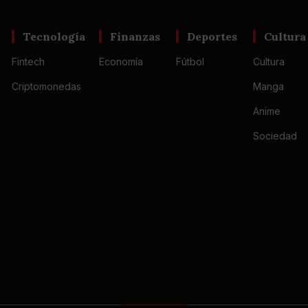
Tecnología
Finanzas
Deportes
Cultura
Fintech
Economía
Fútbol
Cultura
Criptomonedas
Manga
Anime
Sociedad