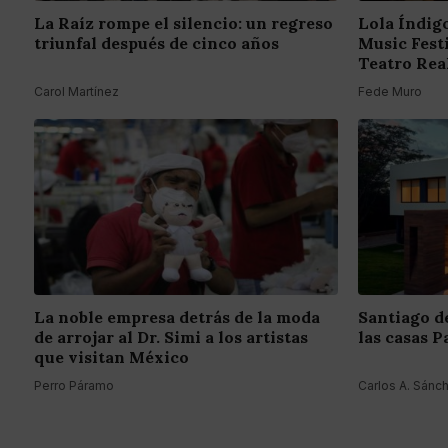
La Raíz rompe el silencio: un regreso
Lola Índigo
triunfal después de cinco años
Music Fest
Teatro Rea
Carol Martínez
Fede Muro
La noble empresa detrás de la moda
Santiago de
de arrojar al Dr. Simi a los artistas
las casas 
que visitan México
Perro Páramo
Carlos A. Sánc