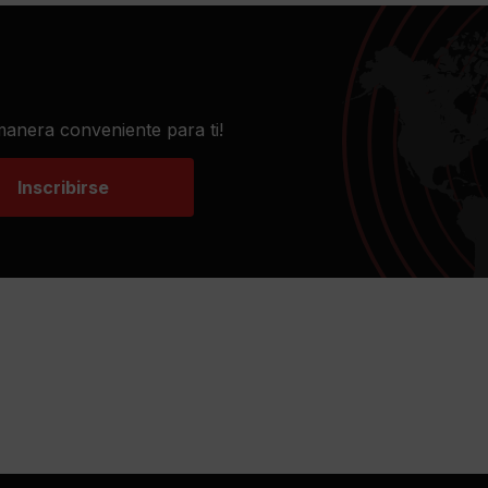
 manera conveniente para ti!
Inscribirse