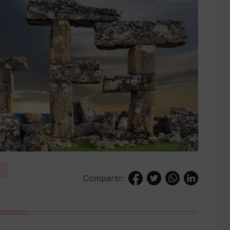
Compartir: