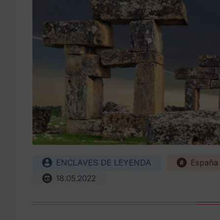
ENCLAVES DE LEYENDA
España
18.05.2022