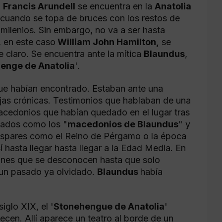
o
Francis Arundell
se encuentra en la
Anatolia
 cuando se topa de bruces con los restos de
 milenios. Sin embargo, no va a ser hasta
 en este caso
William John Hamilton,
se
e claro. Se encuentra ante la mítica
Blaundus
,
enge de Anatolia
'.
ue habían encontrado. Estaban ante una
ejas crónicas. Testimonios que hablaban de una
 macedonios que habían quedado en el lugar tras
mados como los "
macedonios de Blaundus
" y
dispares como el Reino de Pérgamo o la época
 hasta llegar hasta llegar a la Edad Media. En
zones que se desconocen hasta que solo
 un pasado ya olvidado.
Blaundus
había
iglo XIX, el '
Stonehengue de Anatolia
'
necen. Allí aparece un teatro al borde de un