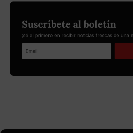
Suscríbete al boletín
¡sé el primero en recibir noticias frescas de una