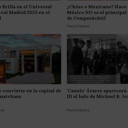
 Brilla en el Universal
¿Chino o Mexicano? Hace
ival Madrid 2023 en el
México NO es el principal
l
de Cempaxúchitl
Perro Páramo
 convierte en la capital de
'Canelo' Ávarez aparecerá
Passivhaus
lll al lado de Michael B. J
hez
Perro Páramo