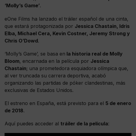
‘Molly’s Game’
.
eOne Films ha lanzado el tráiler español de una cinta,
que estará protagonizada por
Jessica Chastain, Idris
Elba, Michael Cera, Kevin Costner, Jeremy Strong y
Chris O’Dowd
.
‘Molly’s Game’, se basa en
la historia real de Molly
Bloom
, encarnada en la película por
Jessica
Chastain
; una prometedora esquiadora olímpica que,
al ver truncada su carrera deportiva, acabó
organizando las partidas de póker clandestinas, más
exclusivas de Estados Unidos.
El estreno en España, está previsto para el
5 de enero
de 2018
.
Aquí puedes acceder al
tráiler de la película
: