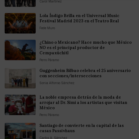
Carol Martínez
Lola Índigo Brilla en el Universal Music
Festival Madrid 2023 en el Teatro Real
Fede Muro
¿Chino o Mexicano? Hace mucho que México
NO es el principal productor de
Cempaxúchitl
Perro Páramo
Guggenheim Bilbao celebra el 25 aniversario
con secciones/intersecciones
Sonia Alfonso Sánchez
La noble empresa detrás de la moda de
arrojar al Dr. Simi a los artistas que visitan
México
Perro Páramo
Santiago de convierte en la capital de las
casas Passivhaus
Carlos A. Sánchez