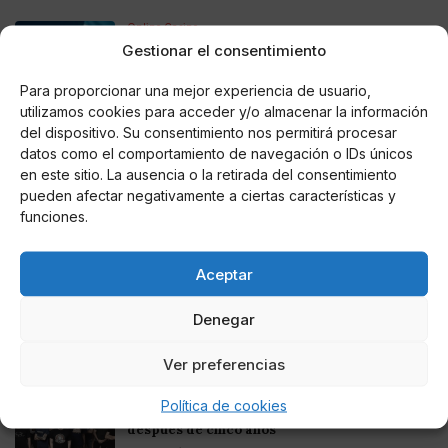
Online Casino
Mejores Casinos Online con Bitcoin y
Gestionar el consentimiento
Criptomonedas en Argentina 2025
Para proporcionar una mejor experiencia de usuario,
utilizamos cookies para acceder y/o almacenar la información
Online Casino
del dispositivo. Su consentimiento nos permitirá procesar
Mejores casinos online con
criptomonedas y Bitcoin en México 2025
datos como el comportamiento de navegación o IDs únicos
en este sitio. La ausencia o la retirada del consentimiento
pueden afectar negativamente a ciertas características y
Entretenimiento
funciones.
Fortnite regresa para iOS en la Unión
Europea
Aceptar
Denegar
Te puede interesar
Ver preferencias
Política de cookies
La Raíz rompe el silencio: un regreso triunfal
después de cinco años