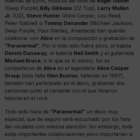
Además de Ezrin, músicos del nivel de
Roger Glover
(Deep Purple),
Billy Gibbons
(ZZ Top),
Larry Mullen
Jr.
(U2),
Steve Hunter
(Alice Cooper, Lou Reed,
Peter Gabriel) o
Tommy Denander
(Michael Jackson,
Deep Purple, Paul Stanley, Anastacia) han querido
colaborar con
Alice
en la composición y grabación de
“Paranormal”
. Por si todo esto fuera poco, el bajista
Dennis Dunaway
, el batería
Neil Smith
y el guitarrista
Michael Bruce
, o lo que es lo mismo, los ex
compañeros de
Alice
en el legendario
Alice Cooper
Group
(solo falta
Glen Buxton
, fallecido en 1997),
también han participado en el disco, grabando dos
canciones junto al cantante con el que hicieron
historia en el rock.
Todo esto hace de
“Paranormal”
un disco muy
especial, que de seguro será escuchado por los fans
del vocalista con máxima atención. Sin embargo, toda
estas importantes colaboraciones poco importarían si