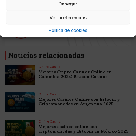
Denegar
Ver preferencias
AUTOR
Roberto Sada
Política de cookies
Noticias relacionadas
Online Casino
Mejores Cripto Casinos Online en
Colombia 2025: Bitcoin Casinos
Online Casino
Mejores Casinos Online con Bitcoin y
Criptomonedas en Argentina 2025
Online Casino
Mejores casinos online con
criptomonedas y Bitcoin en México 2025