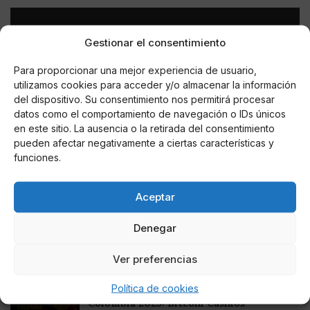
Gestionar el consentimiento
Para proporcionar una mejor experiencia de usuario,
utilizamos cookies para acceder y/o almacenar la información
del dispositivo. Su consentimiento nos permitirá procesar
datos como el comportamiento de navegación o IDs únicos
en este sitio. La ausencia o la retirada del consentimiento
pueden afectar negativamente a ciertas características y
funciones.
AUTOR
Iván Leal Ramos
Aceptar
Denegar
Noticias relacionadas
Ver preferencias
Online Casino
Política de cookies
Mejores Cripto Casinos Online en
Colombia 2025: Bitcoin Casinos