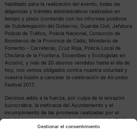
habilitado para la realización del evento, todas las
diligencias y trámites administrativos realizados en
tiempo y plazo (contando con los informes positivos
de Subdelegación del Gobierno, Guardia Civil, Jefatura
Policial de Tráfico, Policía Nacional, Consorcio de
Bomberos de la Provincia de Cádiz, Ministerio de
Fomento – Carreteras, Cruz Roja, Policía Local de
Chiclana de la Frontera, Ecoembes y Ecologistas en
Acción), y más de 20 abonos vendidos hasta el día de
hoy, nos vemos obligados contra nuestra voluntad y
nuestra ilusión a cancelar la celebración de Alrumbo
Festival 2017.
Decimos adiós a la fuerza, por culpa de la sinrazón
burocrática, la ineficacia del Ayuntamiento y el
incumplimiento de las promesas realizadas por el
Alcalde a un evento cultural en la provincia de Cádiz,
Gestionar el consentimiento
considerado todo un referente a nivel nacional y que,
en sus últimas ediciones, suponía además una