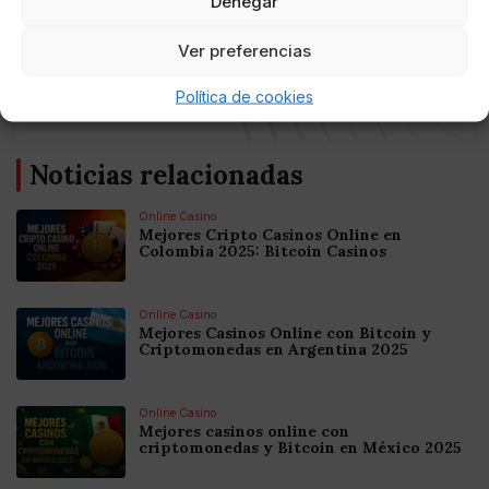
Denegar
AUTOR
Ver preferencias
@IkonoMultimedia
Política de cookies
Noticias relacionadas
Online Casino
Mejores Cripto Casinos Online en
Colombia 2025: Bitcoin Casinos
Online Casino
Mejores Casinos Online con Bitcoin y
Criptomonedas en Argentina 2025
Online Casino
Mejores casinos online con
criptomonedas y Bitcoin en México 2025