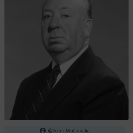
@IkonoMultimedia