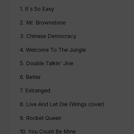
1. It´s So Easy
2. Mr. Brownstone
3. Chinese Democracy
4. Welcome To The Jungle
5. Double Talkin’ Jive
6. Better
7. Estranged
8. Live And Let Die (Wings cover)
9. Rocket Queen
10. You Could Be Mine