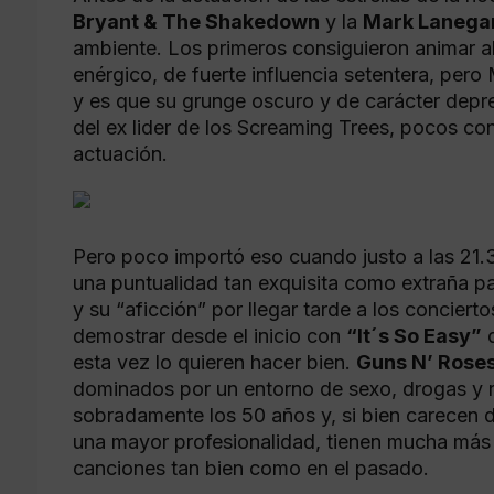
Bryant & The Shakedown
y la
Mark Lanega
ambiente. Los primeros consiguieron animar 
enérgico, de fuerte influencia setentera, pe
y es que su grunge oscuro y de carácter depre
del ex lider de los Screaming Trees, pocos co
actuación.
Pero poco importó eso cuando justo a las 21.
una puntualidad tan exquisita como extraña 
y su “aficción” por llegar tarde a los conciert
demostrar desde el inicio con
“It´s So Easy”
q
esta vez lo quieren hacer bien.
Guns N’ Rose
dominados por un entorno de sexo, drogas y ro
sobradamente los 50 años y, si bien carecen d
una mayor profesionalidad, tienen mucha más 
canciones tan bien como en el pasado.