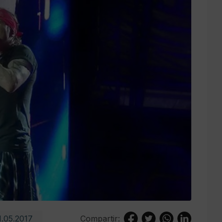
1.05.2017
Compartir: