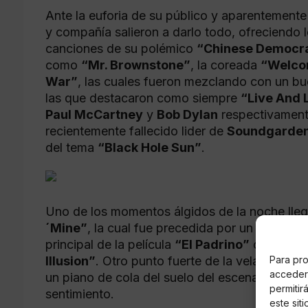
Ante la euforia de su público y aparentemente 
y compañía salieron a darlo todo, ofreciendo l
canciones de su polémico
“Chinese Democr
como
“Mr. Brownstone”
, la coreada
“Welco
War”
, las cuales fueron mezclando con un bue
las que destacaron como siempre
“Live And 
Paul McCartney
y
Bob Dylan
respectivamente
recientemente fallecido lider de
Soundgarden,
del tema
“Black Hole Sun”
.
Uno de los momentos álgidos de la noche lleg
´Mine”
, la cual fue precedida por un solo de g
principal de la película
“El Padrino”
como ya h
Para pro
Illusion”
. Otro punto fuerte de la velada lleg
acceder 
un piano de cola del suelo del escenario, desd
permitir
sentimiento.
este sit