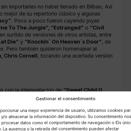
sin importarles no haber llenado en Bilbao, Axl
o mejor de su repertorio clásico y algunas
acy”
. Poco a poco fueron cayendo joyas
me To The Jungle”, “Estranged”
o
“Civil
n surtido de versiones de otros artistas, entre
Let Die”
y
“Knockin´ On Heaven´s Door”
, de
. Pero también quisieron homenajear al
 Chris Cornell
, tocando una acertada versión
ó con la interpretación de
“Sweet Child O
uitarra de Slash en el que intercaló la canción
Gestionar el consentimiento
icera en las giras de los discos
“Use Your
porcionar una mejor experiencia de usuario, utilizamos cookies par
ó con
“November Rain”
, para la cual emergió
y/o almacenar la información del dispositivo. Su consentimiento no
e el cual Axl Rose cantó la balada con gran
á procesar datos como el comportamiento de navegación o IDs únic
io. La ausencia o la retirada del consentimiento pueden afectar