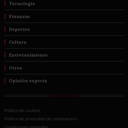
Tecnología
Finanzas
Deportes
Cultura
Entretenimiento
Otros
Opinión experta
Política de cookies
Política de privacidad de columnacero
Condiciones generales