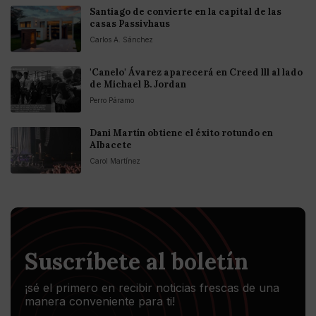
Santiago de convierte en la capital de las
casas Passivhaus
Carlos A. Sánchez
'Canelo' Ávarez aparecerá en Creed lll al lado
de Michael B. Jordan
Perro Páramo
Dani Martín obtiene el éxito rotundo en
Albacete
Carol Martínez
Suscríbete al boletín
¡sé el primero en recibir noticias frescas de una
manera conveniente para ti!