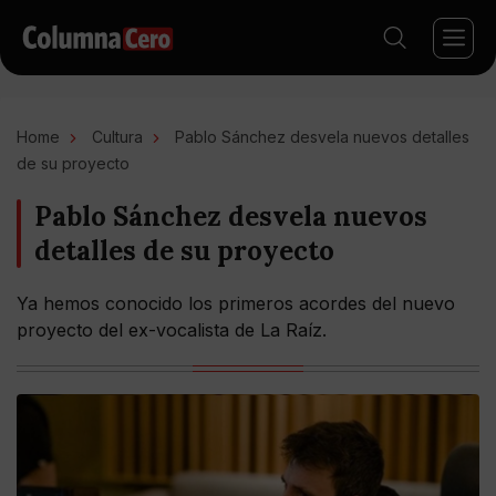
Home
Cultura
Pablo Sánchez desvela nuevos detalles
de su proyecto
Pablo Sánchez desvela nuevos
detalles de su proyecto
Ya hemos conocido los primeros acordes del nuevo
proyecto del ex-vocalista de La Raíz.