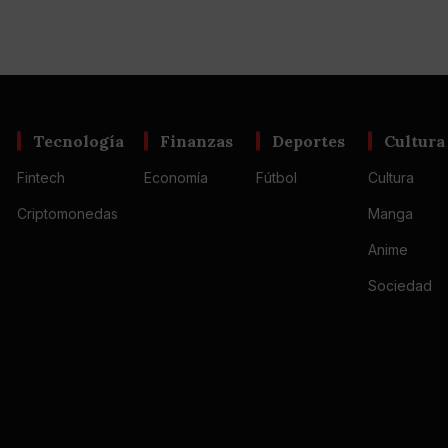
Tecnología
Finanzas
Deportes
Cultura
Fintech
Economía
Fútbol
Cultura
Criptomonedas
Manga
Anime
Sociedad