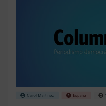
Carol Martínez
España