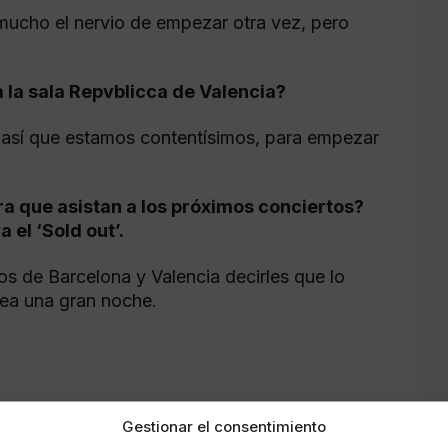
ucho el nervio de empezar otra vez, pero
a la sala Repvblicca de Valencia?
 así que estamos contentísimos, para empezar
ra que asistan a los próximos conciertos?
el ‘Sold out’.
s de Barcelona y Valencia decirles que lo
sea una gran noche.
Gestionar el consentimiento