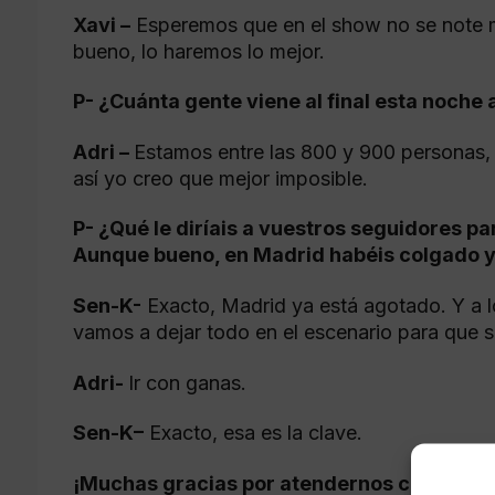
Xavi –
Esperemos que en el show no se note m
bueno, lo haremos lo mejor.
P- ¿Cuánta gente viene al final esta noche 
Adri –
Estamos entre las 800 y 900 personas,
así yo creo que mejor imposible.
P- ¿Qué le diríais a vuestros seguidores pa
Aunque bueno, en Madrid habéis colgado ya 
Sen-K-
Exacto, Madrid ya está agotado. Y a lo
vamos a dejar todo en el escenario para que 
Adri-
Ir con ganas.
Sen-K–
Exacto, esa es la clave.
¡Muchas gracias por atendernos chicos!