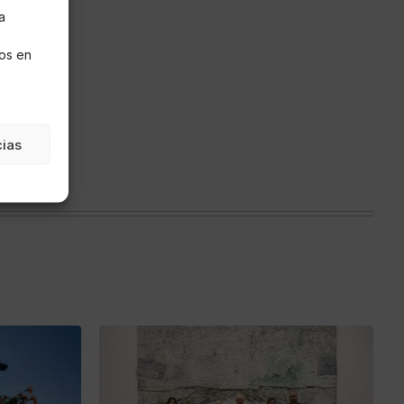
a
s
os en
cias