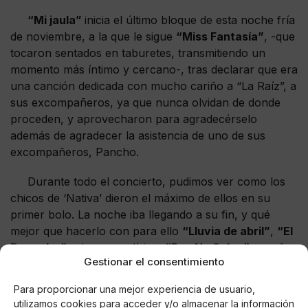
“Mi jaula”
inicia el último bloque de esta noche fría
de noviembre, a la que le sigue
“Miss Fantasía”
, -que
tocaron sentados en taburetes, transmitiendo un
momento más íntimo y cercano-, tras declarar que era
una canción dedicada con mucho cariño a “La Raíz”, a
sus excompañeros, ya que nunca olvidan de donde
proceden, y aprovecharon para agradecérselo
además de agradecer la asistencia de uno de sus
excompañeros, Pancho.
Durante todo el concierto, pudimos ver como los
chicos de ‘Nativa’ dieron el máximo de ellos en su
primer bolo. La noche iba llegando a su fin, y qué
mejor que hacerlo con para ello
“Lluvia de abril”
,
“El
Domador”,
y la esperadísima
“Rua Na Selva”
, que fue
Gestionar el consentimiento
el primer single que vio la luz de este nuevo proyecto.
El público quería más porque los gandienses nos
Para proporcionar una mejor experiencia de usuario,
dejaron con muy buenas sensaciones, así que, con la
utilizamos cookies para acceder y/o almacenar la información