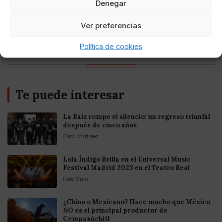
Denegar
Entretenimiento
Fortnite regresa para iOS en la Unión
Ver preferencias
Europea
Política de cookies
Te puede interesar
La Raíz rompe el silencio: un regreso triunfal
después de cinco años
Carol Martínez
Lola Índigo Brilla en el Universal Music
Festival Madrid 2023 en el Teatro Real
Fede Muro
¿Chino o Mexicano? Hace mucho que México
NO es el principal productor de
Cempaxúchitl