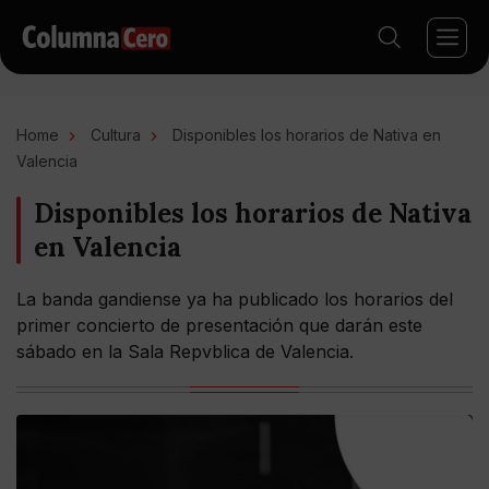
Home
Cultura
Disponibles los horarios de Nativa en
Valencia
Disponibles los horarios de Nativa
en Valencia
La banda gandiense ya ha publicado los horarios del
primer concierto de presentación que darán este
sábado en la Sala Repvblica de Valencia.