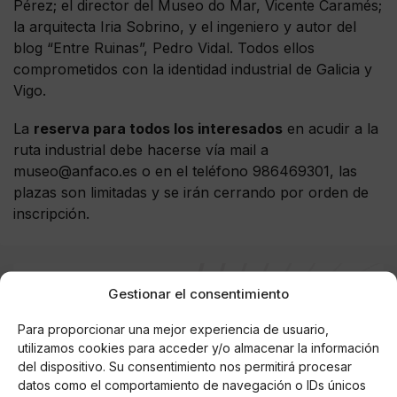
Pérez; el director del Museo do Mar, Vicente Caramés;
la arquitecta Iria Sobrino, y el ingeniero y autor del
blog “Entre Ruinas”, Pedro Vidal. Todos ellos
comprometidos con la identidad industrial de Galicia y
Vigo.
La
reserva para todos los interesados
en acudir a la
ruta industrial debe hacerse vía mail a
museo@anfaco.es
o en el teléfono 986469301, las
plazas son limitadas y se irán cerrando por orden de
inscripción.
Gestionar el consentimiento
AUTOR
Fernando Rodríguez Estévez
Para proporcionar una mejor experiencia de usuario,
utilizamos cookies para acceder y/o almacenar la información
del dispositivo. Su consentimiento nos permitirá procesar
datos como el comportamiento de navegación o IDs únicos