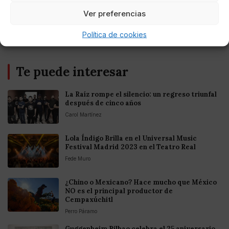
Europea
Ver preferencias
Política de cookies
Te puede interesar
La Raíz rompe el silencio: un regreso triunfal
después de cinco años
Carol Martínez
Lola Índigo Brilla en el Universal Music
Festival Madrid 2023 en el Teatro Real
Fede Muro
¿Chino o Mexicano? Hace mucho que México
NO es el principal productor de
Cempaxúchitl
Perro Páramo
Guggenheim Bilbao celebra el 25 aniversario