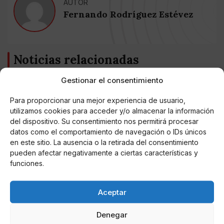
AUTOR
Fernando Rodríguez Estévez
Noticias relacionadas
Gestionar el consentimiento
Online Casino
Mejores Cripto Casinos Online en
Colombia 2025: Bitcoin Casinos
Para proporcionar una mejor experiencia de usuario,
utilizamos cookies para acceder y/o almacenar la información
del dispositivo. Su consentimiento nos permitirá procesar
Online Casino
datos como el comportamiento de navegación o IDs únicos
Mejores Casinos Online con Bitcoin y
Criptomonedas en Argentina 2025
en este sitio. La ausencia o la retirada del consentimiento
pueden afectar negativamente a ciertas características y
funciones.
Online Casino
Mejores casinos online con
criptomonedas y Bitcoin en México 2025
Aceptar
Denegar
Entretenimiento
Fortnite regresa para iOS en la Unión