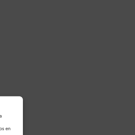
a
s
os en