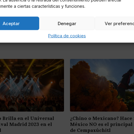
mente a ciertas características y funciones.
Aceptar
Denegar
Ver preferen
Política de cookies
 Brilla en el Universal
¿Chino o Mexicano? Hace
ival Madrid 2023 en el
México NO es el principal
l
de Cempaxúchitl