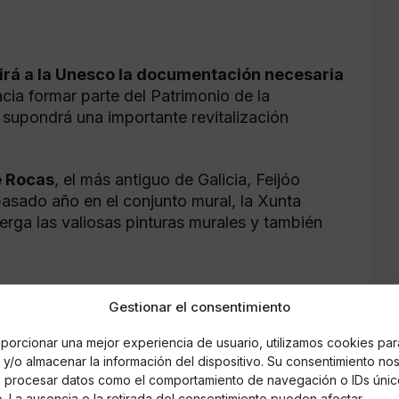
irá a la Unesco la documentación necesaria
acia formar parte del Patrimonio de la
supondrá una importante revitalización
e Rocas
, el más antiguo de Galicia, Feijóo
 pasado año en el conjunto mural, la Xunta
lberga las valiosas pinturas murales y también
Gestionar el consentimiento
porcionar una mejor experiencia de usuario, utilizamos cookies par
y/o almacenar la información del dispositivo. Su consentimiento no
tévez
á procesar datos como el comportamiento de navegación o IDs únic
io. La ausencia o la retirada del consentimiento pueden afectar