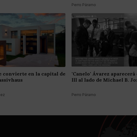
Perro Páramo
 convierte en la capital de
'Canelo' Ávarez aparecerá
Passivhaus
lll al lado de Michael B. J
hez
Perro Páramo