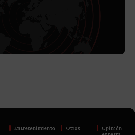
Entretenimiento
Otros
Opinión
experta