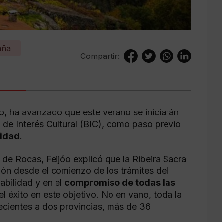
aña
Compartir:
óo, ha avanzado que este verano se iniciarán
n de Interés Cultural (BIC), como paso previo
nidad
.
 de Rocas, Feijóo explicó que la Ribeira Sacra
ión desde el comienzo de los trámites del
abilidad y en el
compromiso de todas las
l éxito en este objetivo. No en vano, toda la
ecientes a dos provincias, más de 36