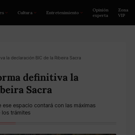
Opinión
Zona
es
Cultura
Entretenimiento
experta
VIP
va la declaración BIC de la Ribeira Sacra
rma definitiva la
ibeira Sacra
ue ese espacio contará con las máximas
los trámites