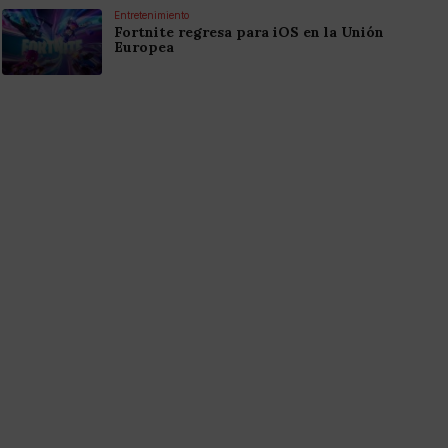
Entretenimiento
Fortnite regresa para iOS en la Unión
Europea