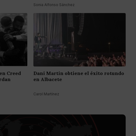
Sonia Alfonso Sánchez
 en Creed
Dani Martín obtiene el éxito rotundo
ordan
en Albacete
Carol Martínez