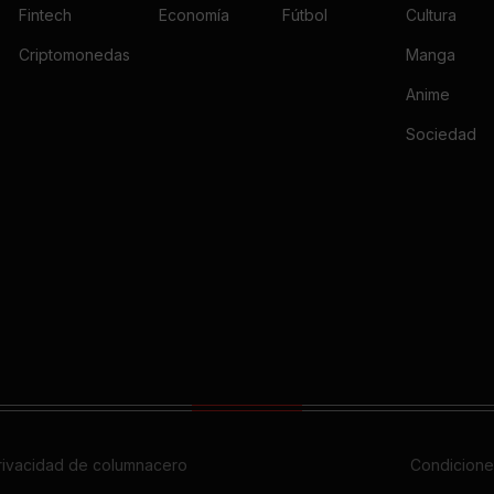
Fintech
Economía
Fútbol
Cultura
Criptomonedas
Manga
Anime
Sociedad
privacidad de columnacero
Condicione