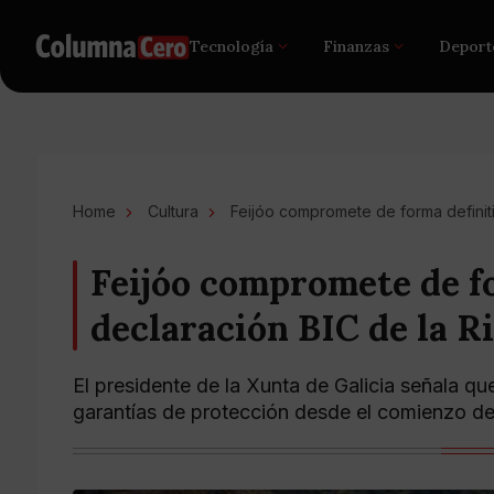
Tecnología
Finanzas
Deport
Home
Cultura
Feijóo compromete de forma definiti
Feijóo compromete de fo
declaración BIC de la R
El presidente de la Xunta de Galicia señala q
garantías de protección desde el comienzo de 