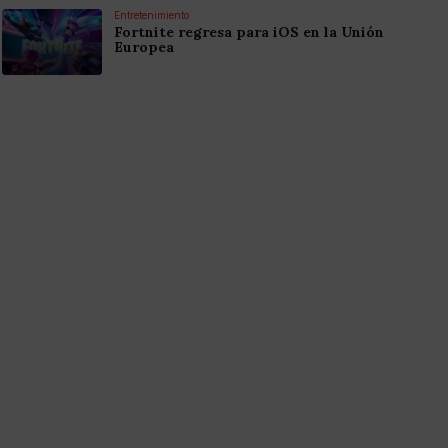
Entretenimiento
Fortnite regresa para iOS en la Unión
Europea