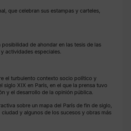
l, que celebran sus estampas y carteles,
a posibilidad de ahondar en las tesis de las
y actividades especiales.
 el turbulento contexto socio político y
l siglo XIX en París, en el que la prensa tuvo
ón y el desarrollo de la opinión pública.
activa sobre un mapa del París de fin de siglo,
la ciudad y algunos de los sucesos y obras más