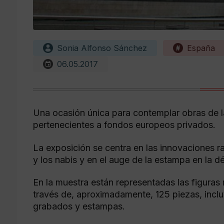
Sonia Alfonso Sánchez
España
06.05.2017
Una ocasión única para contemplar obras de la
pertenecientes a fondos europeos privados.
La exposición se centra en las innovaciones r
y los nabis y en el auge de la estampa en la 
En la muestra están representadas las figura
través de, aproximadamente, 125 piezas, incluy
grabados y estampas.