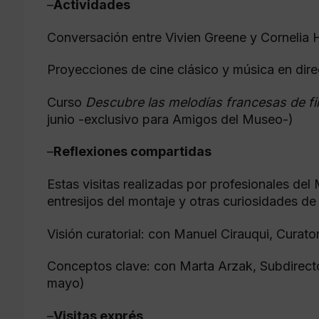
–
Actividades
Conversación entre Vivien Greene y Cornelia
Proyecciones de cine clásico y música en dire
Curso
Descubre las melodías francesas de fi
junio -exclusivo para Amigos del Museo-)
–
Reflexiones compartidas
Estas visitas realizadas por profesionales del
entresijos del montaje y otras curiosidades de
Visión curatorial: con Manuel Cirauqui, Curat
Conceptos clave: con Marta Arzak, Subdirecto
mayo)
–
Visitas exprés