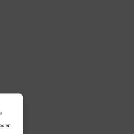
a
s
os en