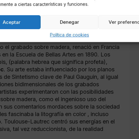
irado por los diseños orgánicos y formas
mente a ciertas características y funciones.
se caracteriza por la búsqueda de lo
Aceptar
Denegar
Ver preferen
o en los años 1890
Política de cookies
omo el grabado sobre madera, renació en Francia
 en la Escuela de Bellas Artes en 1890. Los
s, (palabra hebrea que significa profeta),
ec
. Su arte estaba influenciado por los planos
s de Sintetismo clave de Paul Gauguin, al igual
iones bidimensionales de los grabados
rtistas experimentaron con las posibilidades
s sobre madera, como el ingenioso uso del
en sus comentarios mordaces sobre la sociedad
les fascinaba la litografía en color , incluso
. Toulouse-Lautrec centró sus energías en el
iva, tal vez reduccionista, de la realidad