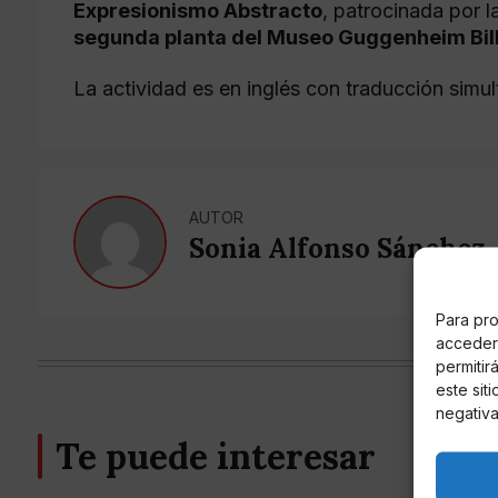
Expresionismo Abstracto
, patrocinada por 
segunda planta del Museo Guggenheim Bilba
La actividad es en inglés con traducción simul
AUTOR
Sonia Alfonso Sánchez
Para pro
acceder 
permitir
este sit
negativa
Te puede interesar