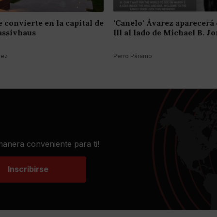
 convierte en la capital de
'Canelo' Ávarez aparecerá
Passivhaus
lll al lado de Michael B. J
hez
Perro Páramo
 manera conveniente para ti!
Inscribirse