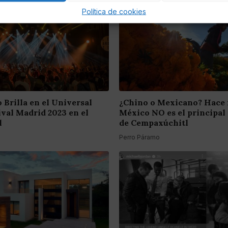
Política de cookies
 Brilla en el Universal
¿Chino o Mexicano? Hace
ival Madrid 2023 en el
México NO es el principal
l
de Cempaxúchitl
Perro Páramo