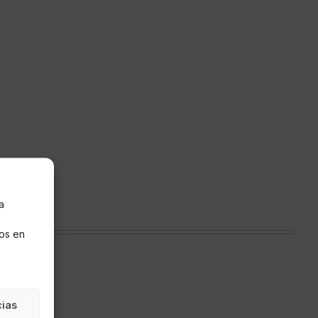
a
s
os en
cias