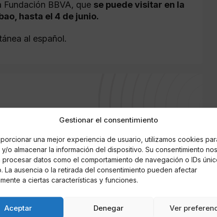
la Fundación BBVA, que
se puede visitar en la
o, hasta el 4 de junio.
tánea al español.
Gestionar el consentimiento
porcionar una mejor experiencia de usuario, utilizamos cookies par
y/o almacenar la información del dispositivo. Su consentimiento no
á procesar datos como el comportamiento de navegación o IDs únic
io. La ausencia o la retirada del consentimiento pueden afectar
mente a ciertas características y funciones.
Aceptar
Denegar
Ver preferen