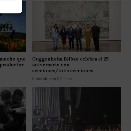
 mucho que
Guggenheim Bilbao celebra el 25
 productor
aniversario con
secciones/intersecciones
Sonia Alfonso Sánchez