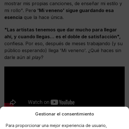
mostrar mis propias canciones, de enseñar mi estilo y
mi rollo". Per
o 'Mi veneno' sigue guardando esa
esencia
que la hace única.
"Las artistas tenemos que dar mucho para llegar
ahí, y cuando llegas… es el doble de satisfacción",
confiesa. Por eso, después de meses trabajando (y su
público esperando) llega 'Mi veneno'. ¿Qué haces sin
darle aún al
play
?
Gestionar el consentimiento
Para proporcionar una mejor experiencia de usuario,