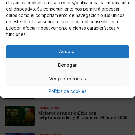
utilizamos cookies para acceder y/o almacenar la información
AUTOR
del dispositivo. Su consentimiento nos permitirá procesar
Miguel Doncel
datos como el comportamiento de navegación o IDs únicos
en este sitio. La ausencia o la retirada del consentimiento
pueden afectar negativamente a ciertas características y
funciones.
Noticias relacionadas
Aceptar
Online Casino
Mejores Cripto Casinos Online en
Colombia 2025: Bitcoin Casinos
Denegar
Ver preferencias
Online Casino
Mejores Casinos Online con Bitcoin y
Criptomonedas en Argentina 2025
Política de cookies
Online Casino
Mejores casinos online con
criptomonedas y Bitcoin en México 2025
Entretenimiento