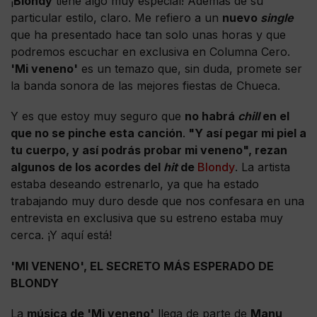
¡
Blondy
tiene algo muy especial! Además de su
particular estilo, claro. Me refiero a un
nuevo
single
que ha presentado hace tan solo unas horas y que
podremos escuchar en exclusiva en Columna Cero.
'Mi veneno'
es un temazo que, sin duda, promete ser
la banda sonora de las mejores fiestas de Chueca.
Y es que estoy muy seguro que
no habrá
chill
en el
que no se pinche esta canción
.
"Y así pegar mi piel a
tu cuerpo, y así podrás probar mi veneno", rezan
algunos de los acordes del
hit
de
Blondy
. La artista
estaba deseando estrenarlo, ya que ha estado
trabajando muy duro desde que nos confesara en una
entrevista en exclusiva que su estreno estaba muy
cerca. ¡Y aquí está!
'MI VENENO', EL SECRETO MÁS ESPERADO DE
BLONDY
La
música de 'Mi veneno'
llega de parte de
Manu