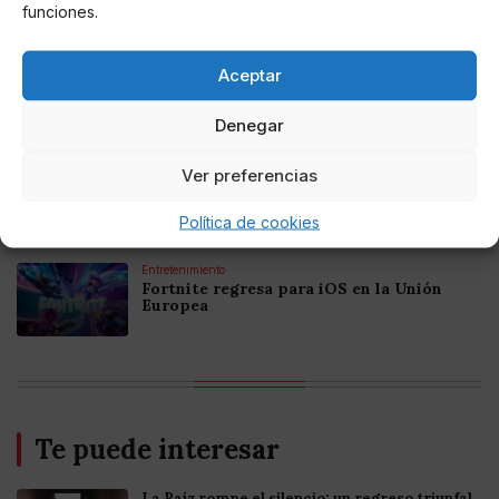
Colombia 2025: Bitcoin Casinos
funciones.
Online Casino
Aceptar
Mejores Casinos Online con Bitcoin y
Criptomonedas en Argentina 2025
Denegar
Online Casino
Ver preferencias
Mejores casinos online con
criptomonedas y Bitcoin en México 2025
Política de cookies
Entretenimiento
Fortnite regresa para iOS en la Unión
Europea
Te puede interesar
La Raíz rompe el silencio: un regreso triunfal