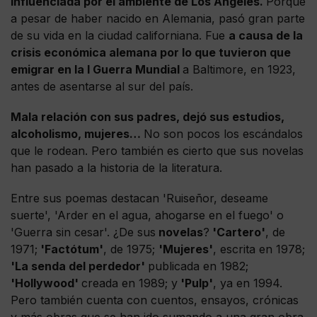
influenciada por el ambiente de Los Ángeles.
Porque
a pesar de haber nacido en Alemania, pasó gran parte
de su vida en la ciudad californiana. Fue
a causa de la
crisis económica alemana por lo que tuvieron que
emigrar en la I Guerra Mundial
a Baltimore, en 1923,
antes de asentarse al sur del país.
Mala relación con sus padres, dejó sus estudios,
alcoholismo, mujeres…
No son pocos los escándalos
que le rodean. Pero también es cierto que sus novelas
han pasado a la historia de la literatura.
Entre sus poemas destacan 'Ruiseñor, deseame
suerte', 'Arder en el agua, ahogarse en el fuego' o
'Guerra sin cesar'. ¿De sus
novelas
?
'Cartero'
, de
1971;
'Factótum'
, de 1975;
'Mujeres'
, escrita en 1978;
'La senda del perdedor'
publicada en 1982;
'Hollywood'
creada en 1989; y
'Pulp'
, ya en 1994.
Pero también cuenta con cuentos, ensayos, crónicas
y más obras que se han ido sumando a una gran obra