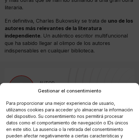
literaria.
En definitiva, Charles Bukowsky se trata de
uno de los
autores más relevantes de la literatura
independiente
. Un auténtico escritor multifuncional
que ha sabido llegar al olimpo de los autores
indispensables en cualquier biblioteca.
AUTOR
Miguel Doncel
Gestionar el consentimiento
Para proporcionar una mejor experiencia de usuario,
utilizamos cookies para acceder y/o almacenar la información
del dispositivo. Su consentimiento nos permitirá procesar
Noticias relacionadas
datos como el comportamiento de navegación o IDs únicos
en este sitio. La ausencia o la retirada del consentimiento
Online Casino
pueden afectar negativamente a ciertas características y
Mejores Cripto Casinos Online en