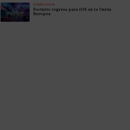
Entretenimiento
Fortnite regresa para iOS en la Unión
Europea