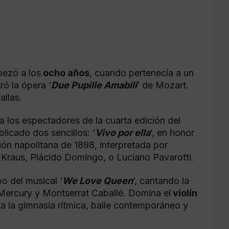
pezó a los
ocho años
, cuando pertenecía a un
ró la ópera ‘
Due Pupille Amabili
’ de Mozart.
allas.
 los espectadores de la cuarta edición del
blicado dos sencillos: ‘
Vivo por ella
’, en honor
ión napolitana de 1898, interpretada por
Kraus, Plácido Domingo, o Luciano Pavarotti.
o del musical ‘
We Love Queen
’, cantando la
 Mercury y Montserrat Caballé. Domina el
violín
ta la gimnasia rítmica, baile contemporáneo y