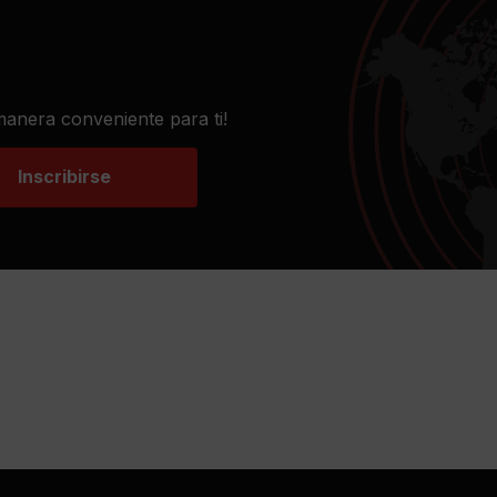
 manera conveniente para ti!
Inscribirse