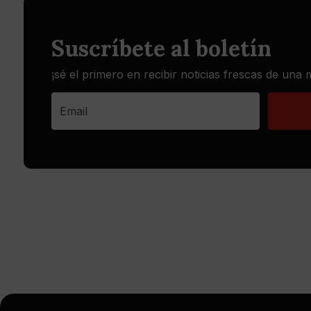
Suscríbete al boletín
¡sé el primero en recibir noticias frescas de una