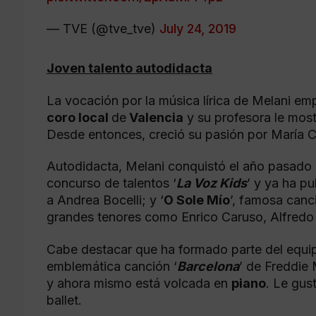
— TVE (@tve_tve)
July 24, 2019
Joven talento autodidacta
La vocación por la música lírica de Melani em
coro local
de
Valencia
y su profesora le most
Desde entonces, creció su pasión por María C
Autodidacta, Melani conquistó el año pasado a
concurso de talentos ‘
La Voz Kids
’ y ya ha pu
a Andrea Bocelli; y ‘
O Sole Mío
’, famosa canc
grandes tenores como Enrico Caruso, Alfredo 
Cabe destacar que ha formado parte del equip
emblemática canción ‘
Barcelona
’ de Freddie
y ahora mismo está volcada en
piano
. Le gus
ballet.