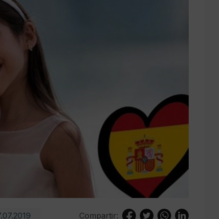
.07.2019
Compartir: