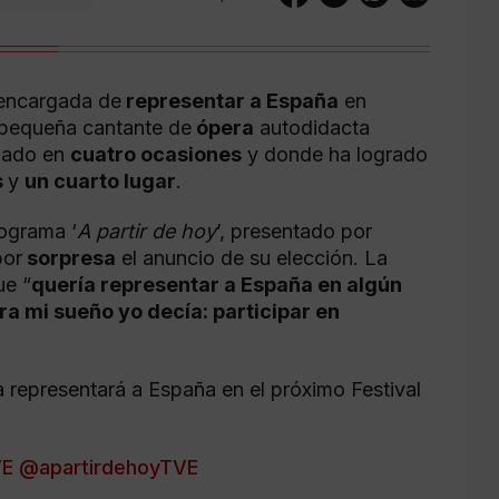
a encargada de
representar a España
en
a pequeña cantante de
ópera
autodidacta
ipado en
cuatro ocasiones
y donde ha logrado
s
y
un cuarto lugar
.
rograma ‘
A partir de hoy
’, presentado por
por
sorpresa
el anuncio de su elección. La
ue “
quería representar a España en algún
ra mi sueño yo decía: participar en
a representará a España en el próximo Festival
VE
@apartirdehoyTVE