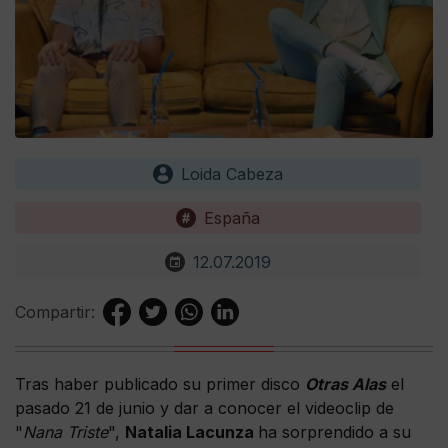
Loida Cabeza
España
12.07.2019
Compartir:
Tras haber publicado su primer disco
Otras Alas
el
pasado 21 de junio y dar a conocer el videoclip de
"
Nana Triste
",
Natalia Lacunza
ha sorprendido a su