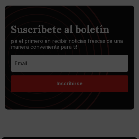
Suscríbete al boletín
¡sé el primero en recibir noticias frescas de una
manera conveniente para ti!
Inscribirse