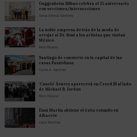
Guggenheim Bilbao celebra el 25 aniversario
con secciones/intersecciones
Sonia Alfonso Sánchez
La noble empresa detrás de la moda de
arrojar al Dr. Simi a los artistas que visitan
México
Perro Páramo
Santiago de convierte en la capital de las
casas Passivhaus
Carlos A. Sánchez
'Canelo' Ávarez aparecerá en Creed lll al lado
de Michael B. Jordan
Perro Páramo
Dani Martín obtiene el éxito rotundo en
Albacete
Carol Martínez