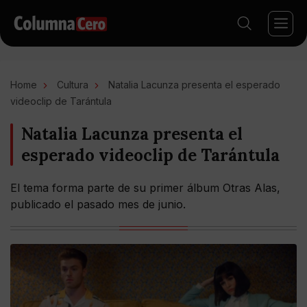
Home
Cultura
Natalia Lacunza presenta el esperado
videoclip de Tarántula
Natalia Lacunza presenta el
esperado videoclip de Tarántula
El tema forma parte de su primer álbum Otras Alas,
publicado el pasado mes de junio.