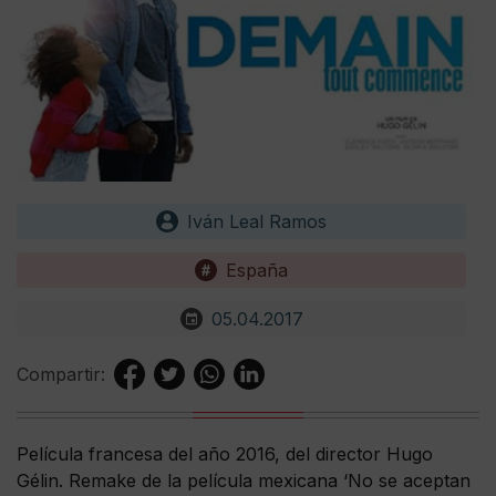
Iván Leal Ramos
España
05.04.2017
Compartir:
Película francesa del año 2016, del director Hugo
Gélin. Remake de la película mexicana ‘No se aceptan