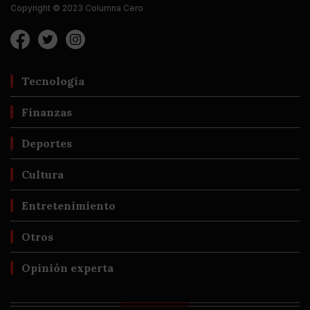
Copyright © 2023 Columna Cero
Tecnología
Finanzas
Deportes
Cultura
Entretenimiento
Otros
Opinión experta