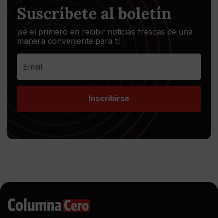
Suscríbete al boletín
¡sé el primero en recibir noticias frescas de una
manera conveniente para ti!
Inscribirse