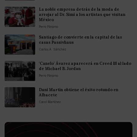
La noble empresa detrás de la moda de
arrojar al Dr. Simi a los artistas que visitan
México
Perro Páramo
Santiago de convierte en la capital de las
casas Passivhaus
Carlos A. Sánchez
'Canelo' Ávarez aparecerá en Creed lll al lado
de Michael B. Jordan
Perro Páramo
Dani Martín obtiene el éxito rotundo en
Albacete
Carol Martínez