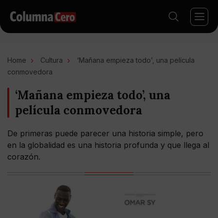
Home
Cultura
‘Mañana empieza todo’, una película
conmovedora
‘Mañana empieza todo’, una
película conmovedora
De primeras puede parecer una historia simple, pero
en la globalidad es una historia profunda y que llega al
corazón.