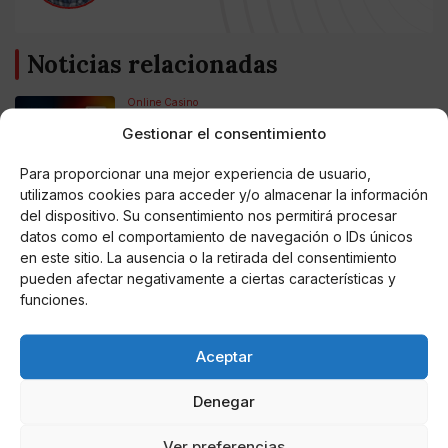
Noticias relacionadas
Online Casino
Mejores Cripto Casinos Online en
Gestionar el consentimiento
Colombia 2025: Bitcoin Casinos
Para proporcionar una mejor experiencia de usuario,
utilizamos cookies para acceder y/o almacenar la información
Online Casino
Mejores Casinos Online con Bitcoin y
del dispositivo. Su consentimiento nos permitirá procesar
Criptomonedas en Argentina 2025
datos como el comportamiento de navegación o IDs únicos
en este sitio. La ausencia o la retirada del consentimiento
pueden afectar negativamente a ciertas características y
Online Casino
Mejores casinos online con
funciones.
criptomonedas y Bitcoin en México 2025
Aceptar
Entretenimiento
Fortnite regresa para iOS en la Unión
Denegar
Europea
Ver preferencias