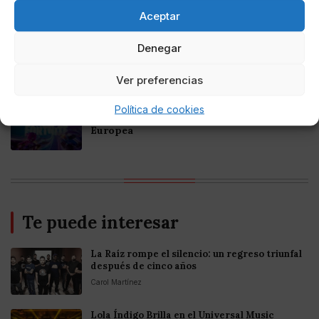
Criptomonedas en Argentina 2025
Aceptar
Online Casino
Denegar
Mejores casinos online con
criptomonedas y Bitcoin en México 2025
Ver preferencias
Política de cookies
Entretenimiento
Fortnite regresa para iOS en la Unión
Europea
Te puede interesar
La Raíz rompe el silencio: un regreso triunfal
después de cinco años
Carol Martínez
Lola Índigo Brilla en el Universal Music