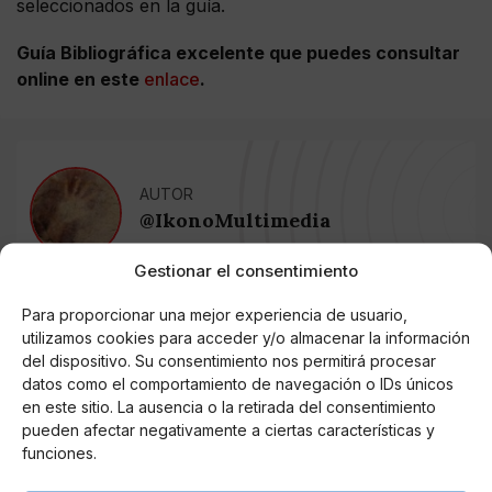
seleccionados en la guía.
Guía Bibliográfica excelente que puedes consultar
online en este
enlace
.
AUTOR
@IkonoMultimedia
Gestionar el consentimiento
Noticias relacionadas
Para proporcionar una mejor experiencia de usuario,
utilizamos cookies para acceder y/o almacenar la información
del dispositivo. Su consentimiento nos permitirá procesar
Online Casino
Mejores Cripto Casinos Online en
datos como el comportamiento de navegación o IDs únicos
Colombia 2025: Bitcoin Casinos
en este sitio. La ausencia o la retirada del consentimiento
pueden afectar negativamente a ciertas características y
funciones.
Online Casino
Mejores Casinos Online con Bitcoin y