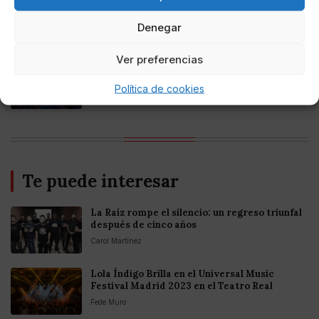
Online Casino
Mejores casinos online con
criptomonedas y Bitcoin en México 2025
Denegar
Ver preferencias
Entretenimiento
Fortnite regresa para iOS en la Unión
Política de cookies
Europea
Te puede interesar
La Raíz rompe el silencio: un regreso triunfal
después de cinco años
Carol Martínez
Lola Índigo Brilla en el Universal Music
Festival Madrid 2023 en el Teatro Real
Fede Muro