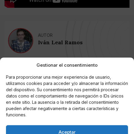
AUTOR
Iván Leal Ramos
Gestionar el consentimiento
Noticias relacionadas
Para proporcionar una mejor experiencia de usuario,
Online Casino
utilizamos cookies para acceder y/o almacenar la información
Mejores Cripto Casinos Online en
del dispositivo. Su consentimiento nos permitirá procesar
Colombia 2025: Bitcoin Casinos
datos como el comportamiento de navegación o IDs únicos
en este sitio. La ausencia o la retirada del consentimiento
pueden afectar negativamente a ciertas características y
Online Casino
Mejores Casinos Online con Bitcoin y
funciones.
Criptomonedas en Argentina 2025
Aceptar