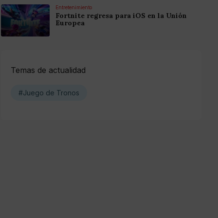
Entretenimiento
Fortnite regresa para iOS en la Unión
Europea
Temas de actualidad
#Juego de Tronos