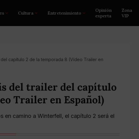
Opinión
Zona
es
Cultura
Entretenimiento
experta
VIP
r del capítulo 2 de la temporada 8 (Vídeo Trailer en
s del trailer del capítulo
eo Trailer en Español)
s en camino a Winterfell, el capítulo 2 será el