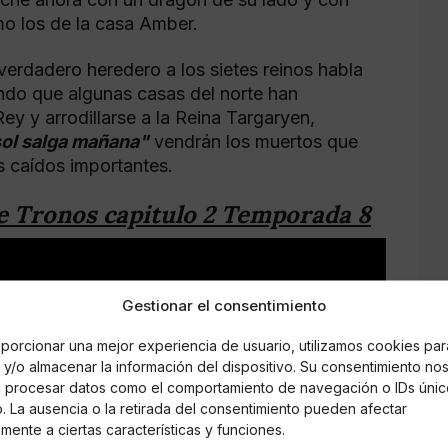
o los de la casa Amber.
erdadero heredero a los sietes reinos habla
do que algunas casas del norte han
ey y arrodillarse a la Reina Targaryen,
sol salga mañana"
vendrán los muertos que
s caídos importantes.
de Tronos capitulo 2 Temporada 8
Gestionar el consentimiento
porcionar una mejor experiencia de usuario, utilizamos cookies par
y/o almacenar la información del dispositivo. Su consentimiento no
á procesar datos como el comportamiento de navegación o IDs únic
io. La ausencia o la retirada del consentimiento pueden afectar
mente a ciertas características y funciones.