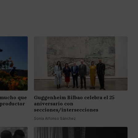
 mucho que
Guggenheim Bilbao celebra el 25
 productor
aniversario con
secciones/intersecciones
Sonia Alfonso Sánchez