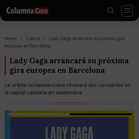
Home
Cultura
Lady Gaga arrancará su próxima gira
europea en Barcelona
Lady Gaga arrancará su próxima
gira europea en Barcelona
La artista norteamericana ofrecerá dos conciertos en
la capital catalana en septiembre.