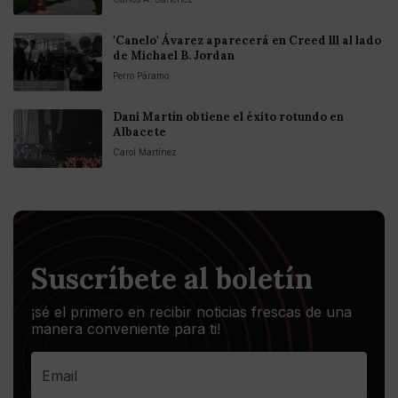
'Canelo' Ávarez aparecerá en Creed lll al lado
de Michael B. Jordan
Perro Páramo
Dani Martín obtiene el éxito rotundo en
Albacete
Carol Martínez
Suscríbete al boletín
¡sé el primero en recibir noticias frescas de una
manera conveniente para ti!