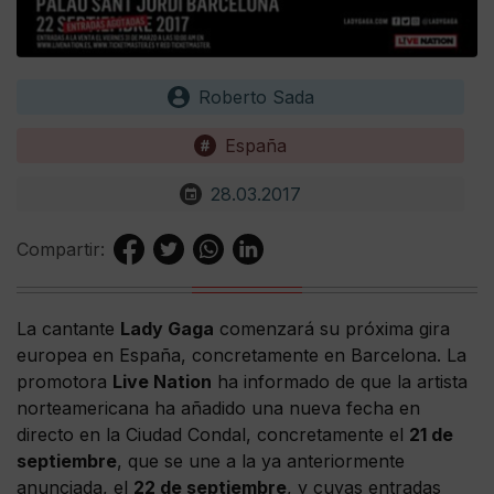
Roberto Sada
España
28.03.2017
Compartir:
La cantante
Lady Gaga
comenzará su próxima gira
europea en España, concretamente en Barcelona. La
promotora
Live Nation
ha informado de que la artista
norteamericana ha añadido una nueva fecha en
directo en la Ciudad Condal, concretamente el
21 de
septiembre
, que se une a la ya anteriormente
anunciada, el
22 de septiembre
, y cuyas entradas