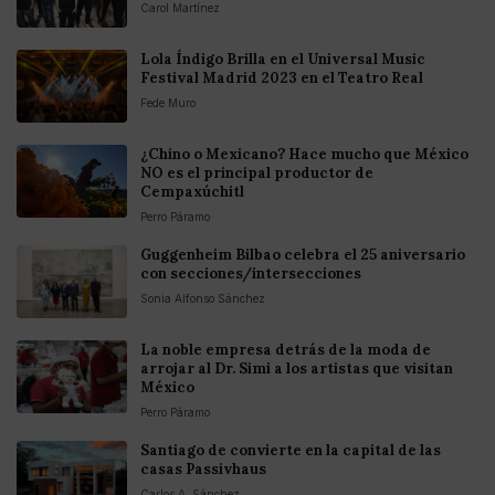
Carol Martínez
Lola Índigo Brilla en el Universal Music
Festival Madrid 2023 en el Teatro Real
Fede Muro
¿Chino o Mexicano? Hace mucho que México
NO es el principal productor de
Cempaxúchitl
Perro Páramo
Guggenheim Bilbao celebra el 25 aniversario
con secciones/intersecciones
Sonia Alfonso Sánchez
La noble empresa detrás de la moda de
arrojar al Dr. Simi a los artistas que visitan
México
Perro Páramo
Santiago de convierte en la capital de las
casas Passivhaus
Carlos A. Sánchez