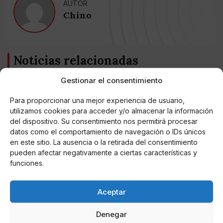
AUTOR
Chino
Noticias relacionadas
Gestionar el consentimiento
Online Casino
Mejores Cripto Casinos Online en
Colombia 2025: Bitcoin Casinos
Para proporcionar una mejor experiencia de usuario,
utilizamos cookies para acceder y/o almacenar la información
del dispositivo. Su consentimiento nos permitirá procesar
Online Casino
datos como el comportamiento de navegación o IDs únicos
Mejores Casinos Online con Bitcoin y
Criptomonedas en Argentina 2025
en este sitio. La ausencia o la retirada del consentimiento
pueden afectar negativamente a ciertas características y
funciones.
Online Casino
Mejores casinos online con
criptomonedas y Bitcoin en México 2025
Aceptar
Denegar
Entretenimiento
Fortnite regresa para iOS en la Unión