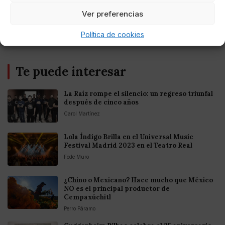
Europea
Ver preferencias
Política de cookies
Te puede interesar
La Raíz rompe el silencio: un regreso triunfal
después de cinco años
Carol Martínez
Lola Índigo Brilla en el Universal Music
Festival Madrid 2023 en el Teatro Real
Fede Muro
¿Chino o Mexicano? Hace mucho que México
NO es el principal productor de
Cempaxúchitl
Perro Páramo