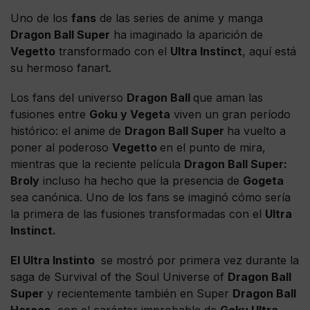
Uno de los
fans
de las series de anime y manga
Dragon Ball Super
ha imaginado la aparición de
Vegetto
transformado con el
Ultra Instinct
, aquí está
su hermoso fanart.
Los fans del universo
Dragon Ball
que aman las
fusiones entre
Goku y Vegeta
viven un gran período
histórico: el anime de
Dragon Ball Super
ha vuelto a
poner al poderoso
Vegetto
en el punto de mira,
mientras que la reciente película
Dragon Ball Super:
Broly
incluso ha hecho que la presencia de
Gogeta
sea canónica. Uno de los fans se imaginó cómo sería
la primera de las fusiones transformadas con el
Ultra
Instinct.
El Ultra Instinto
se mostró por primera vez durante la
saga de Survival of the Soul Universe of
Dragon Ball
Super
y recientemente también en Super
Dragon Ball
Heroes,
con el carácter improbable de
Goku Ultra