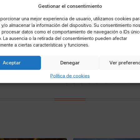
Gestionar el consentimiento
porcionar una mejor experiencia de usuario, utilizamos cookies par
y/o almacenar la información del dispositivo. Su consentimiento no
á procesar datos como el comportamiento de navegación o IDs únic
io. La ausencia o la retirada del consentimiento pueden afectar
mente a ciertas características y funciones.
erto
Aceptar
Denegar
Ver preferen
ón y la farándula española
Política de cookies