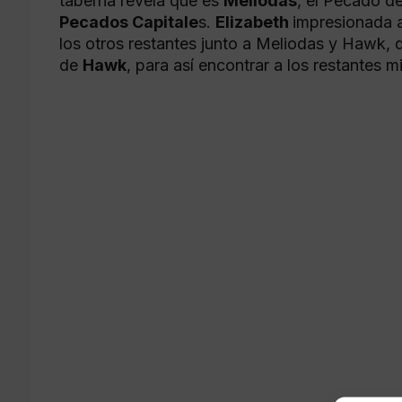
taberna revela que es
Meliodas
, el Pecado de
Pecados Capitale
s.
Elizabeth
impresionada a
los otros restantes junto a Meliodas y Hawk, 
de
Hawk
, para así encontrar a los restantes