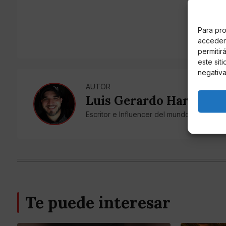
Para pro
acceder 
permitir
este sit
negativa
AUTOR
Luis Gerardo Harris Ob
Escritor e Influencer del mundo del coraz
Te puede interesar