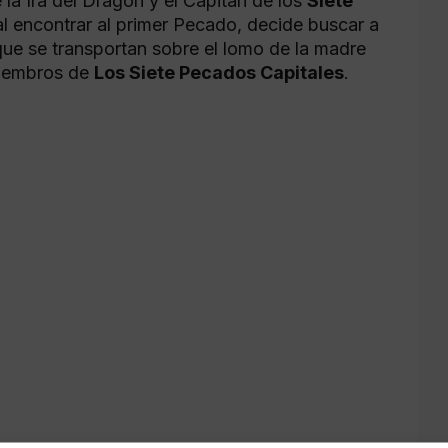
 la Ira del Dragón y el Capitán de los
Siete
l encontrar al primer Pecado, decide buscar a
que se transportan sobre el lomo de la madre
 miembros de
Los Siete Pecados Capitales
.