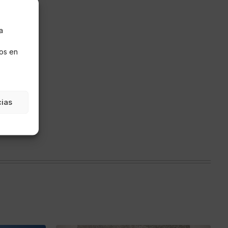
a
s
os en
cias