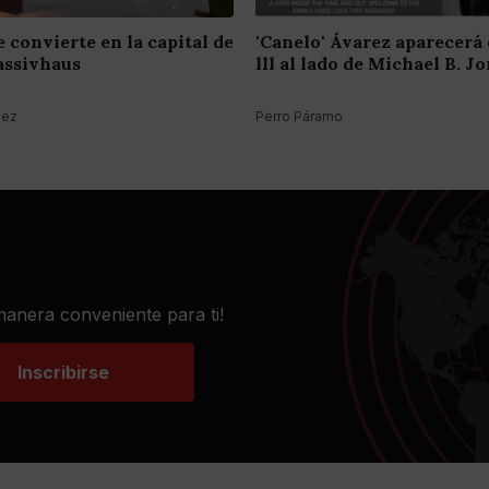
 convierte en la capital de
'Canelo' Ávarez aparecerá
Passivhaus
lll al lado de Michael B. J
hez
Perro Páramo
 manera conveniente para ti!
Inscribirse