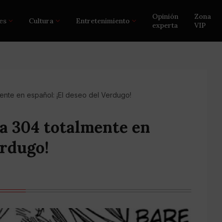
Opinión
Zona
es
Cultura
Entretenimiento
experta
VIP
ente en español: ¡El deseo del Verdugo!
a 304 totalmente en
erdugo!