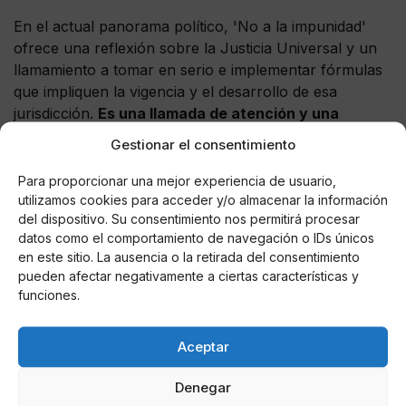
En el actual panorama político, 'No a la impunidad'
ofrece una reflexión sobre la Justicia Universal y un
llamamiento a tomar en serio e implementar fórmulas
que impliquen la vigencia y el desarrollo de esa
jurisdicción.
Es una llamada de atención y una
esperanza en definitiva, para la defensa de los
Gestionar el consentimiento
seres humanos.
Para proporcionar una mejor experiencia de usuario,
utilizamos cookies para acceder y/o almacenar la información
del dispositivo. Su consentimiento nos permitirá procesar
datos como el comportamiento de navegación o IDs únicos
AUTOR
en este sitio. La ausencia o la retirada del consentimiento
Juan José Iglesias Abad
pueden afectar negativamente a ciertas características y
funciones.
Aceptar
Noticias relacionadas
Denegar
Online Casino
Mejores Cripto Casinos Online en