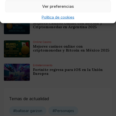
Colombia 2025: Bitcoin Casinos
Ver preferencias
Política de cookies
Online Casino
Mejores Casinos Online con Bitcoin y
Criptomonedas en Argentina 2025
Online Casino
Mejores casinos online con
criptomonedas y Bitcoin en México 2025
Entretenimiento
Fortnite regresa para iOS en la Unión
Europea
Temas de actualidad
#baltasar garzon
#Personajes