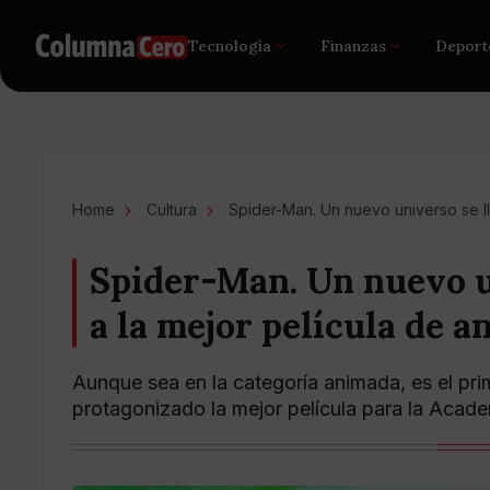
Tecnología
Finanzas
Deport
Home
Cultura
Spider-Man. Un nuevo universo se ll
Spider-Man. Un nuevo un
a la mejor película de 
Aunque sea en la categoría animada, es el pr
protagonizado la mejor película para la Acad