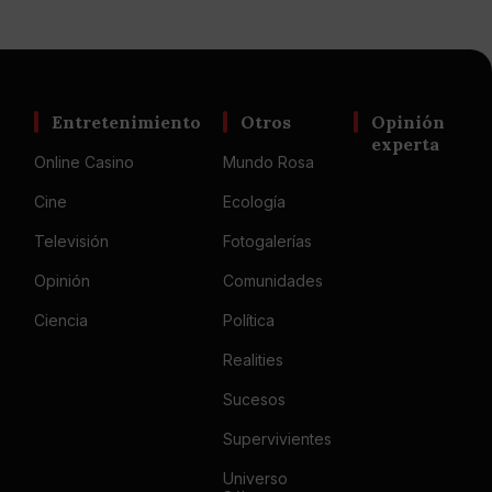
Entretenimiento
Otros
Opinión
experta
Online Casino
Mundo Rosa
Cine
Ecología
Televisión
Fotogalerías
Opinión
Comunidades
Ciencia
Política
Realities
Sucesos
Supervivientes
Universo