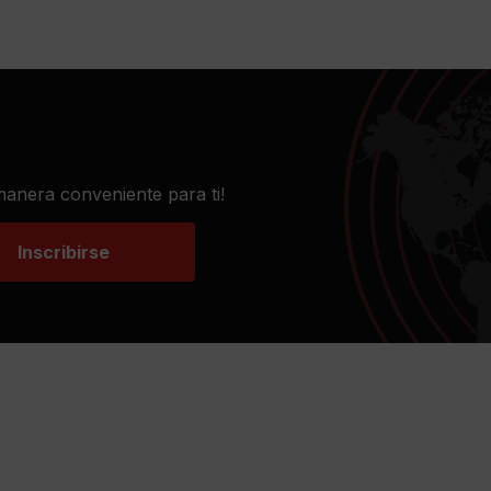
 manera conveniente para ti!
Inscribirse