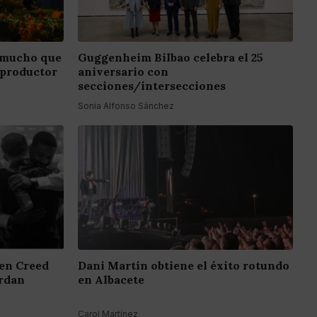
 mucho que
Guggenheim Bilbao celebra el 25
 productor
aniversario con
secciones/intersecciones
Sonia Alfonso Sánchez
 en Creed
Dani Martín obtiene el éxito rotundo
ordan
en Albacete
Carol Martínez