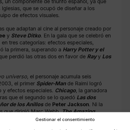
s, un componente de triunfo español, ya que
Iglesias, que se ocupó de diseñar a los
uipo de efectos visuales.
las que adaptan al cine al personaje creado por
ee
y
Steve Ditko
. En la gala que se celebró en
 en tres categorías: efectos especiales,
vó la primera, superando a
Harry Potter y el
 que perdió las otras dos en favor de
Ray
y
Los
o universo
, el personaje acumula seis
2003, el primer
Spider-Man
de Raimi logró
o y efectos especiales.
Chicago
, la ganadora
ntras que el segundo se lo quedó
Las dos
ñor de los Anillos
de
Peter Jackson
. Ni la
 dos que dirigió Marc Webb,
The Amazing
 los Óscar.
Gestionar el consentimiento