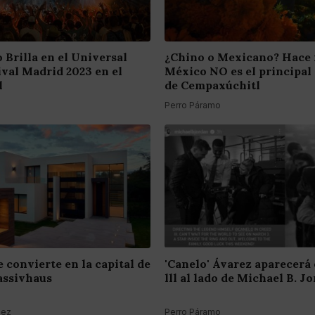
 Brilla en el Universal
¿Chino o Mexicano? Hace
ival Madrid 2023 en el
México NO es el principal
l
de Cempaxúchitl
Perro Páramo
 convierte en la capital de
'Canelo' Ávarez aparecerá
Passivhaus
lll al lado de Michael B. J
hez
Perro Páramo