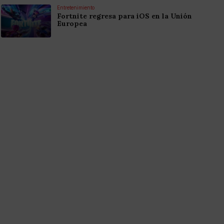
Entretenimiento
Fortnite regresa para iOS en la Unión
Europea