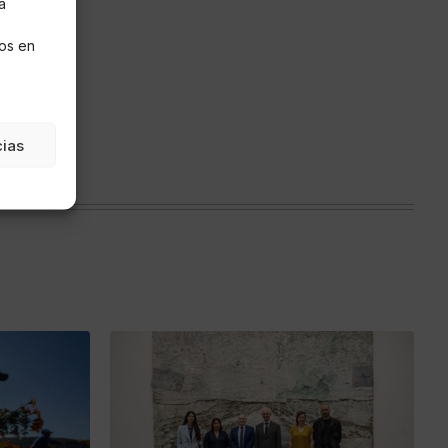
a
s
os en
cias