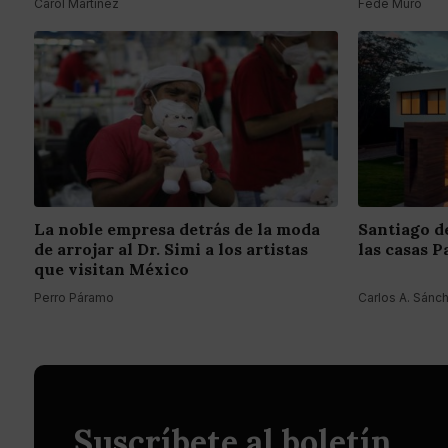
Carol Martínez
Fede Muro
La noble empresa detrás de la moda
Santiago de
de arrojar al Dr. Simi a los artistas
las casas 
que visitan México
Perro Páramo
Carlos A. Sánc
Suscríbete al boletín