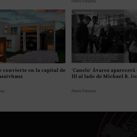
Perro Páramo
 convierte en la capital de
'Canelo' Ávarez aparecerá
Passivhaus
lll al lado de Michael B. J
hez
Perro Páramo