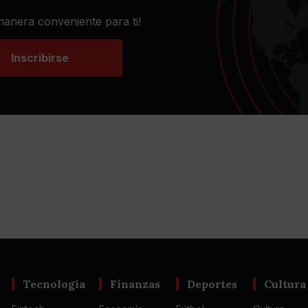
 manera conveniente para ti!
Inscribirse
Tecnología
Finanzas
Deportes
Cultura