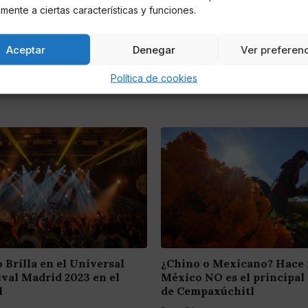
mente a ciertas características y funciones.
Aceptar
Denegar
Ver preferen
Política de cookies
 Brilla en el Universal
¿Chino o Mexicano? Hace
ival Madrid 2023 en el
México NO es el principal
l
de Cempaxúchitl