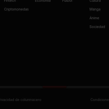
Fintech
Economía
Fútbol
Cultura
Criptomonedas
Manga
Anime
Sociedad
privacidad de columnacero
Condicione