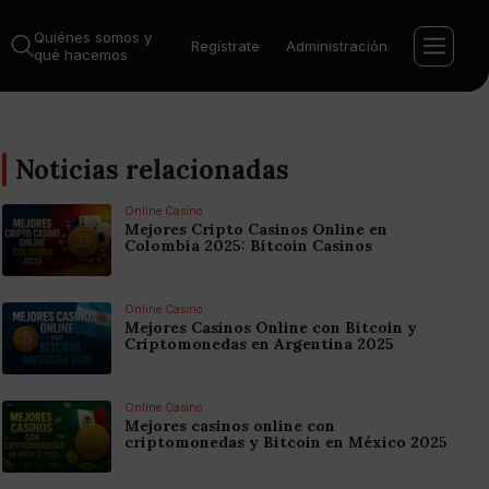
Quiénes somos y
Regístrate
Administración
qué hacemos
Noticias relacionadas
Online Casino
Mejores Cripto Casinos Online en
Colombia 2025: Bitcoin Casinos
Online Casino
Mejores Casinos Online con Bitcoin y
Criptomonedas en Argentina 2025
Online Casino
Mejores casinos online con
criptomonedas y Bitcoin en México 2025