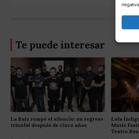
negativa
Te puede interesar
La Raíz rompe el silencio: un regreso
Lola Índigo
triunfal después de cinco años
Music Fest
Teatro Rea