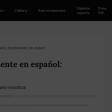
Opinión
Zona
es
Cultura
Entretenimiento
experta
VIP
ñol: ¡Sentimiento de deber!
ente en español:
para nosotros