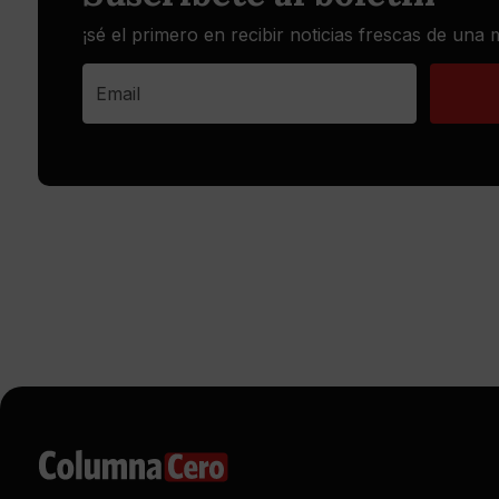
¡sé el primero en recibir noticias frescas de una