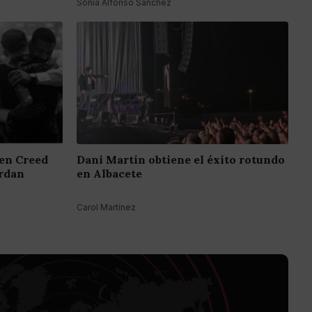
Sonia Alfonso Sánchez
 en Creed
Dani Martín obtiene el éxito rotundo
ordan
en Albacete
Carol Martínez