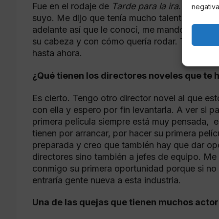
Fue en el rodaje de
Tarde para la ira
. Manolo 
negativa
suyo. Me dijo que tenía mucho talento y que q
adelante así que le conocí, me mandó su guion
su cabeza y con cómo quería rodar. Todo fue
hasta ahora.
¿Qué tienen los directores noveles que te h
Es cierto. Tengo otro director novel al que es
con ella y espero por fin levantarla. A ver si 
primera película siempre está muy pensada, e
tienen por arrancar, por hacer su primera pelí
preparada y creo que también hay que dar opo
directores sino también a jefes de equipo. Me
conmigo su primera oportunidad porque si no a
entraría gente nueva a esta industria.
Una de las quejas que tienen muchos actor