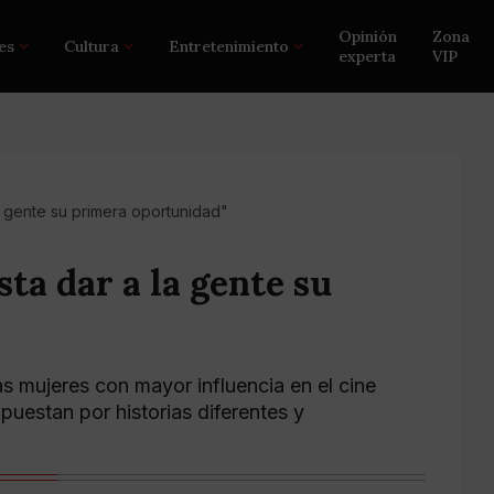
Opinión
Zona
es
Cultura
Entretenimiento
experta
VIP
a gente su primera oportunidad"
ta dar a la gente su
s mujeres con mayor influencia en el cine
puestan por historias diferentes y