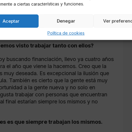
Pavón me habló de un director que era amigo
mente a ciertas características y funciones.
uería presentármelo. Un día le dije que
 y lo leí. Conectamos con la idea que tenía en
Aceptar
Denegar
Ver preferen
 muy bien, así que empezamos a trabajar y
Política de cookies
emos visto trabajar tanto con ellos?
toy buscando financiación, llevo ya cuatro años
para el año que viene la hacemos. Creo que la
s muy deseada. Es excepcional la ilusión que
cula. También es cierto que la gente está muy
rtunidad a la gente nueva y no solo en
 gusta trabajar con personas que encuentran
l final estarían siempre los mismos y no
es es que siempre trabajan los mismos.