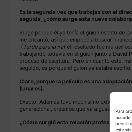
Es la segunda vez que trabajas con el dir
seguida, ¿cómo surge esta nueva colabor
Surge porque él ya tenía el guion escrito de
¿A
me encantó, así que empecé a buscar financia
(
Tarde para la ira
) el resultado fue maravillo
trabajando todavía en el guion junto a David P
proceso de escritura. Pero en cuanto esté, har
seguido, es porque el guion ya estaba escrito.
Claro, porque la película es una adaptación 
(Linares).
Exacto. Además tuvo muchísimo éxito y ha via
generacional, creemos que va a gustar mucho 
Para pro
acceder 
¿Cómo surgió esta relación profesional ent
permitir
este sit