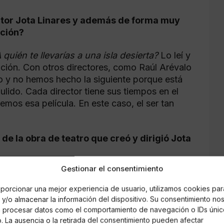
ector Jota Linares y además de forma muy
ación?
 quién te llevarías a una isla desierta?
Lo leí y
ción. Con otros directores, como Raúl Arévalo
so y no hemos hecho la siguiente porque está
ulido. Cada director tiene sus tiempos en el
emos esa película. En este caso, el ser tan
de la obra de teatro que creó y dirigió Jota
Gestionar el consentimiento
jado mucho. La película es un viaje
por el tipo de historia que cuenta.
porcionar una mejor experiencia de usuario, utilizamos cookies par
y/o almacenar la información del dispositivo. Su consentimiento no
re Jota Linares y tú?
á procesar datos como el comportamiento de navegación o IDs únic
io. La ausencia o la retirada del consentimiento pueden afectar