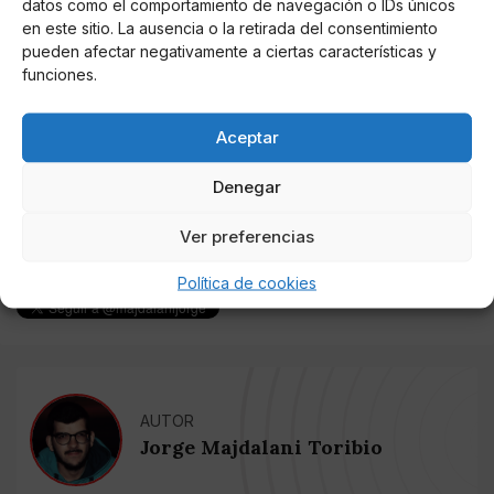
High" escrito en concierto con Travis Scott.
datos como el comportamiento de navegación o IDs únicos
en este sitio. La ausencia o la retirada del consentimiento
Un disco para sentir a flor de piel… y sin duda otro
pueden afectar negativamente a ciertas características y
funciones.
sobresaliente para su currículum.
Aceptar
Denegar
Ver preferencias
Política de cookies
AUTOR
Jorge Majdalani Toribio