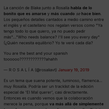
La canción de Blake junto a Rosalía
habla
de
lo
bonito
que
es
amarse
y
más
cuando
se
hace
bien
.
Los pequeños detalles cantados a medio camino entre
el inglés y el castellano nos regalan versos como "Ya
tengo todo lo que quiero, ya no puedo pedir
más"…"Who needs balance? I'll see you every day"
(¿Quién necesita equilibrio? Yo te veré cada día?
You are the best and your spanish
toooooo????????????ahahh
— R O S A L Í A (@rosaliavt)
January 19, 2019
Es un tema que suena potente, luminoso, flamenca…
muy Rosalía. Podría ser un tracklist de la edición
especial de 'El Mal querer', casi directamente.
Entonces es cuando vemos que la colaboración
merece la pena, porque
va
más
allá
de
simplemente