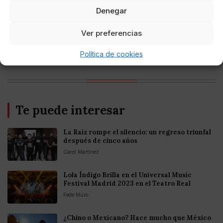
criptomonedas y Bitcoin en México 2025
Denegar
Entretenimiento
Ver preferencias
Fortnite regresa para iOS en la Unión
Europea
Política de cookies
Te puede interesar
La Raíz rompe el silencio: un regreso triunfal
después de cinco años
Carol Martínez
Lola Índigo Brilla en el Universal Music
Festival Madrid 2023 en el Teatro Real
Fede Muro
¿Chino o Mexicano? Hace mucho que México