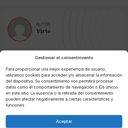
AUTOR
Virto
Noticias relacionadas
Gestionar el consentimiento
Online Casino
Para proporcionar una mejor experiencia de usuario,
Mejores Cripto Casinos Online en
utilizamos cookies para acceder y/o almacenar la información
Colombia 2025: Bitcoin Casinos
del dispositivo. Su consentimiento nos permitirá procesar
datos como el comportamiento de navegación o IDs únicos
en este sitio. La ausencia o la retirada del consentimiento
Online Casino
Mejores Casinos Online con Bitcoin y
pueden afectar negativamente a ciertas características y
Criptomonedas en Argentina 2025
funciones.
Online Casino
Aceptar
Mejores casinos online con