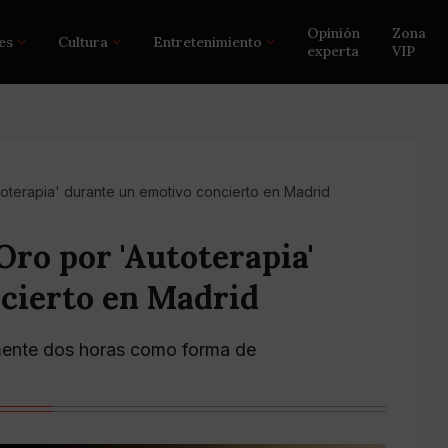
Opinión
Zona
es
Cultura
Entretenimiento
experta
VIP
toterapia' durante un emotivo concierto en Madrid
Oro por 'Autoterapia'
cierto en Madrid
mente dos horas como forma de