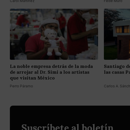
Carol Martínez
Fede Muro
La noble empresa detrás de la moda
Santiago de
de arrojar al Dr. Simi a los artistas
las casas 
que visitan México
Perro Páramo
Carlos A. Sánc
Suscríbete al boletín