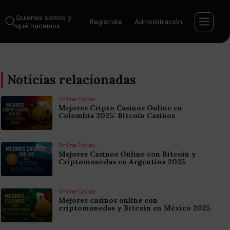
Quiénes somos y
Regístrate
Administración
qué hacemos
Noticias relacionadas
Online Casino
Mejores Cripto Casinos Online en
Colombia 2025: Bitcoin Casinos
Online Casino
Mejores Casinos Online con Bitcoin y
Criptomonedas en Argentina 2025
Online Casino
Mejores casinos online con
criptomonedas y Bitcoin en México 2025