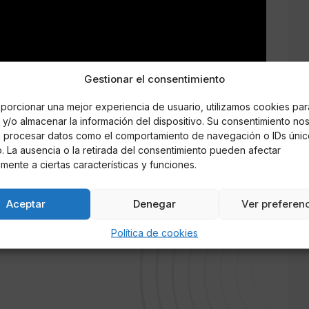
Gestionar el consentimiento
porcionar una mejor experiencia de usuario, utilizamos cookies par
y/o almacenar la información del dispositivo. Su consentimiento no
á procesar datos como el comportamiento de navegación o IDs únic
io. La ausencia o la retirada del consentimiento pueden afectar
mente a ciertas características y funciones.
Aceptar
Denegar
Ver preferen
Política de cookies