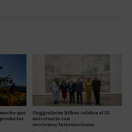
 mucho que
Guggenheim Bilbao celebra el 25
 productor
aniversario con
secciones/intersecciones