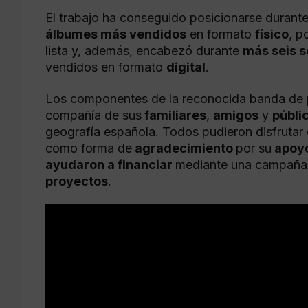
El trabajo ha conseguido posicionarse durant
álbumes más vendidos
en formato
físico
, p
lista y, además, encabezó durante
más seis 
vendidos en formato
digital
.
Los componentes de la reconocida banda de 
compañía de sus
familiares
,
amigos
y
públi
geografía española. Todos pudieron disfrutar
como forma de
agradecimiento
por su
apoy
ayudaron a financiar
mediante una campañ
proyectos
.