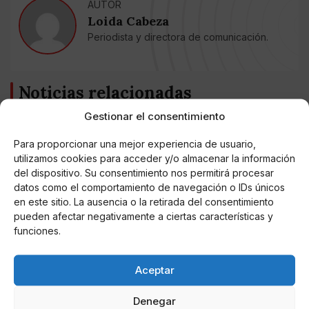
AUTOR
Loida Cabeza
Periodista y directora de comunicación.
Noticias relacionadas
Gestionar el consentimiento
Online Casino
Mejores Cripto Casinos Online en
Colombia 2025: Bitcoin Casinos
Para proporcionar una mejor experiencia de usuario,
utilizamos cookies para acceder y/o almacenar la información
del dispositivo. Su consentimiento nos permitirá procesar
Online Casino
datos como el comportamiento de navegación o IDs únicos
Mejores Casinos Online con Bitcoin y
en este sitio. La ausencia o la retirada del consentimiento
Criptomonedas en Argentina 2025
pueden afectar negativamente a ciertas características y
funciones.
Online Casino
Mejores casinos online con
criptomonedas y Bitcoin en México 2025
Aceptar
Denegar
Entretenimiento