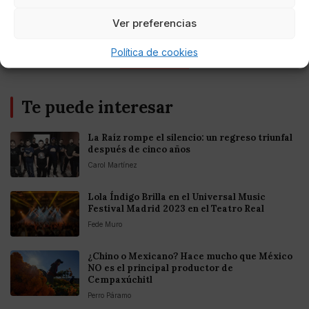
Fortnite regresa para iOS en la Unión
Europea
Ver preferencias
Política de cookies
Te puede interesar
La Raíz rompe el silencio: un regreso triunfal
después de cinco años
Carol Martínez
Lola Índigo Brilla en el Universal Music
Festival Madrid 2023 en el Teatro Real
Fede Muro
¿Chino o Mexicano? Hace mucho que México
NO es el principal productor de
Cempaxúchitl
Perro Páramo